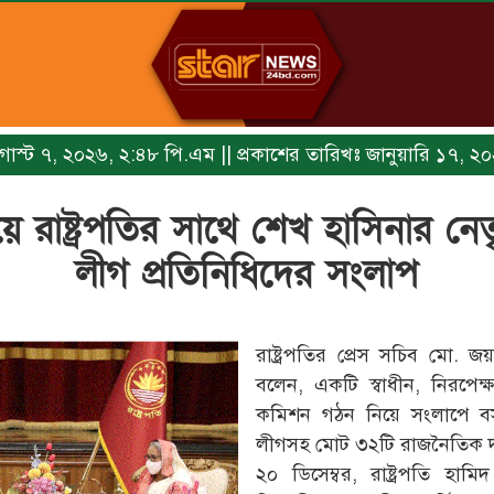
অগাস্ট ৭, ২০২৬, ২:৪৮ পি.এম || প্রকাশের তারিখঃ জানুয়ারি ১৭, 
 রাষ্ট্রপতির সাথে শেখ হাসিনার নে
লীগ প্রতিনিধিদের সংলাপ
রাষ্ট্রপতির প্রেস সচিব মো.
বলেন, একটি স্বাধীন, নিরপেক্ষ
কমিশন গঠন নিয়ে সংলাপে বসত
লীগসহ মোট ৩২টি রাজনৈতিক দল
২০ ডিসেম্বর, রাষ্ট্রপতি হাম