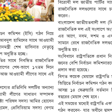
বিরোধী দল জাতীয় পার্টির সা
রাজনৈতিক দলগুলোর সাথে চ
করেন।
বাংলাদেশ জাতীয়তবাদী দল (
রাজনৈতিক দল এই সংলাপে অং
্বাচন কমিশন (ইসি) গঠন নিয়ে
এর আগে, নবম, দশম ও একাদ্
মো. আবদুল হামিদের সাথে আওয়ামী
সামনে রেখে রাজনৈতিক দলগু
ন্ত্রী শেখ হাসিনার নেতৃত্বে
অনুষ্ঠিত হয়।
 অনুষ্ঠিত হচ্ছে।
সংবিধানে রাষ্ট্রপতিকে প্রধান 
পতির সাথে নিবন্ধিত রাজনৈতিক
জনের বেশি নির্বাচন কমিশনারক
াপের শেষ-ভাগে ১৭তম দিনে
প্রদান করা হয়েছে।
ে আজ আওয়ামী লীগের সাথে এই
বিগত কয়েক মেয়াদে রাষ্ট্রপতি 
ভিত্তিতে নির্বাচন কমিশন গঠন 
যের প্রতিনিধি দলটির অন্যান্য
আসন্ন ১৪ ফেব্রুয়ারি বর্তমান 
য়ামী লীগের সাধারণ সম্পাদক
বছরের মেয়াদ শেষ হবে।
ষ্টা পরিষদ সদস্য আমির হোসেন
এই সময়ের মধ্যেই রাষ্ট্রপতি এক
দ, প্রেসিডিয়াম সদস্য বেগম
গঠন করবেন- যার অধীনে দ্বাদশ