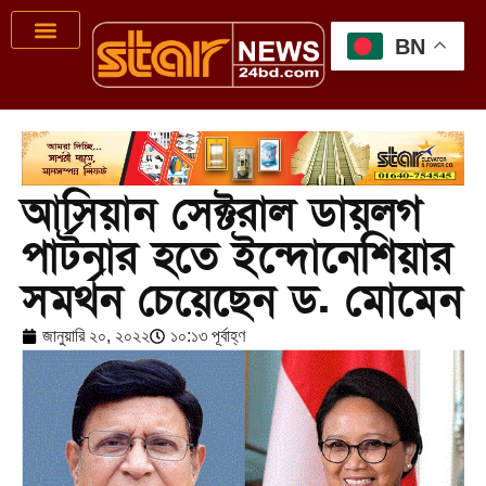
BN
আসিয়ান সেক্টরাল ডায়লগ
পার্টনার হতে ইন্দোনেশিয়ার
সমর্থন চেয়েছেন ড. মোমেন
জানুয়ারি ২০, ২০২২
১০:১৩ পূর্বাহ্ণ