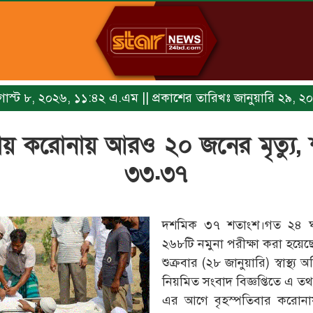
অগাস্ট ৮, ২০২৬, ১১:৪২ এ.এম || প্রকাশের তারিখঃ জানুয়ারি ২৯, 
ায় করোনায় আরও ২০ জনের মৃত্যু, শ
৩৩.৩৭
দশমিক ৩৭ শতাংশ।গত ২৪ ঘন
২৬৮টি নমুনা পরীক্ষা করা হয়েছ
শুক্রবার (২৮ জানুয়ারি) স্বাস্থ্
নিয়মিত সংবাদ বিজ্ঞপ্তিতে এ তথ
এর আগে বৃহস্পতিবার করোনায়