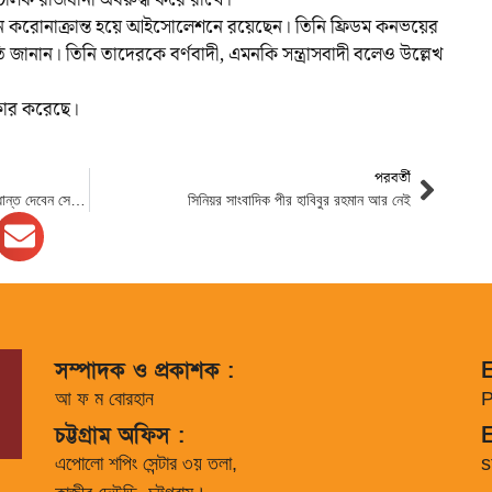
ক চালক রাজধানী অবরুদ্ধ করে রাখে।
বর্তমানে করোনাক্রান্ত হয়ে আইসোলেশনে রয়েছেন। তিনি ফ্রিডম কনভয়ের
তি জানান। তিনি তাদেরকে বর্ণবাদী, এমনকি সন্ত্রাসবাদী বলেও উল্লেখ
ার করেছে।
পরবর্তী
সিআরবিতে হাসপাতাল নিয়ে প্রধানমন্ত্রী যে সিদ্ধান্ত দেবেন সেই অনুযায়ী ব্যবস্থা
সিনিয়র সাংবাদিক পীর হাবিবুর রহমান আর নেই
সম্পাদক ও প্রকাশক :
E
আ ফ ম বোরহান
P
চট্টগ্রাম অফিস :
E
এপোলো শপিং সেন্টার ৩য় তলা,
s