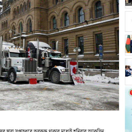
 দ্বারা সপ্তাহধরে অবরুদ্ধ থাকার মধ্যেই শনিবার ভ্যাকসিন