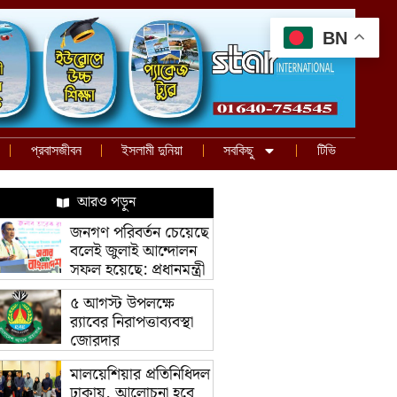
BN
প্রবাসজীবন
ইসলামী দুনিয়া
সবকিছু
টিভি
আরও পড়ুন
জনগণ পরিবর্তন চেয়েছে
বলেই জুলাই আন্দোলন
সফল হয়েছে: প্রধানমন্ত্রী
৫ আগস্ট উপলক্ষে
র‌্যাবের নিরাপত্তাব্যবস্থা
জোরদার
মালয়েশিয়ার প্রতিনিধিদল
ঢাকায়, আলোচনা হবে