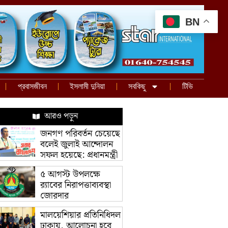
BN
প্রবাসজীবন
ইসলামী দুনিয়া
সবকিছু
টিভি
আরও পড়ুন
জনগণ পরিবর্তন চেয়েছে
বলেই জুলাই আন্দোলন
সফল হয়েছে: প্রধানমন্ত্রী
৫ আগস্ট উপলক্ষে
র‌্যাবের নিরাপত্তাব্যবস্থা
জোরদার
মালয়েশিয়ার প্রতিনিধিদল
ঢাকায়, আলোচনা হবে