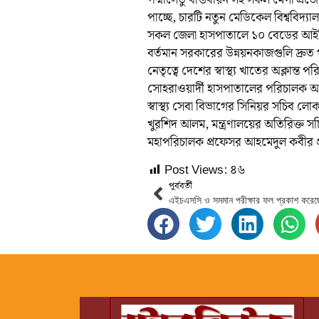
পদ্মাসেতু বাস্তবায়ন সহ সকল মেগা প্রজে
পাচ্ছে, চারটি নতুন মেডিকেল বিশ্ববিদ্য
সকল জেলা হাসপাতালে ১০ বেডের আই
বর্তমান সরকারের উন্নয়নকাজগুলি দ্রুত 
নেতৃত্বে দেশের স্বাস্থ্য খাতের অক্লান্ত 
সোহরাওয়ার্দী হাসপাতালের পরিচালক অধ
স্বাস্থ্য সেবা বিভাগের সিনিয়র সচিব লো
খুরশিদ আলম, মন্ত্রণালয়ের অতিরিক্ত সচি
মহাপরিচালক প্রফেসর আহমেদুল কবীর প
Post Views:
৪৬
পূর্ববর্তী
এইচএসসি ও সমমান পরীক্ষার ফল প্রকাশ করেছেন 