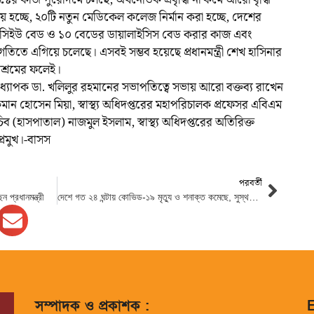
ক্টের কাজ পুরোদমে চলছে, অর্থনৈতিক প্রবৃদ্ধি না কমে আরো বৃদ্ধি
ালয় হচ্ছে, ২০টি নতুন মেডিকেল কলেজ নির্মান করা হচ্ছে, দেশের
সিইউ বেড ও ১০ বেডের ডায়ালাইসিস বেড করার কাজ এবং
গতিতে এগিয়ে চলেছে। এসবই সম্ভব হয়েছে প্রধানমন্ত্রী শেখ হাসিনার
পরিশ্রমের ফলেই।
্যাপক ডা. খলিলুর রহমানের সভাপতিত্বে সভায় আরো বক্তব্য রাখেন
কমান হোসেন মিয়া, স্বাস্থ্য অধিদপ্তরের মহাপরিচালক প্রফেসর এবিএম
ব (হাসপাতাল) নাজমুল ইসলাম, স্বাস্থ্য অধিদপ্তরের অতিরিক্ত
্রমুখ।-বাসস
পরবর্তী
প্রধানমন্ত্রী
দেশে গত ২৪ ঘন্টায় কোভিড-১৯ মৃত্যু ও শনাক্ত কমেছে, সুস্থতা বেড়েছে
সম্পাদক ও প্রকাশক :
E