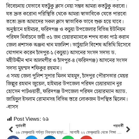
বিবেচনায় যেভাবে যতটুকু ক্লাস নেয়া সম্ভব আমরা কতটুকু করবো।
যত দ্রুত করোনা পরিস্থিতি থেকে আমরা স্বাভাবিকে যেতে পারবো
ততো দ্রুত আমাদের সকল ক্লাস স্বাভাবিক ভাবে শুরু হয়ে যাবে।
অনুষ্ঠানে হাইমচর, ফরিদগঞ্জ ও কচুয়া উপজেলার বিভিন্ন ইউনিয়ন
পরিষদ নির্বাচনে জয়ী ৩১ জন চেয়ারম্যানকে শপথ বাক্য পাঠ করান
জেলা প্রশাসক অঞ্জনা খান মজলিশ। ভার্চুয়ালি বিশেষ অতিথি হিসেবে
যোগদান করেন চাঁদপুর-১ (কচুয়া) আসনের সংসদ সদস্য ড.
মহীউদ্দীন খান আলমগীর ও চাঁদপুর-৪ (ফরিদগঞ্জ) আসনের সংসদ
সদস্য মুহম্মদ শফিকুর রহমান।
এ সময় জেলা পুলিশ সুপার মিলন মাহমুদ, চাঁদপুর পৌরসভার মেয়র
জিল্লুর রহমান জুয়েল, হাইমচর উপজেলা পরিষদ চেয়ারম্যান নুর
হোসেন পাটওয়ারী, ফরিদগঞ্জ উপজেলা পরিষদ চেয়ারম্যান অ্যাড.
জাহিদুুল ইসলাম রোমানসহ বিভিন্ন স্তরে লোকজন উপস্থিত ছিলেন।
-বাসস
Post Views:
৬৯
পূর্ববর্তী
পরবর্তী
২৬ ফেব্রুয়ারি পর্যন্ত নিবন্ধন ছাড়াই করোনা টিকা নেওয়া যাবে
আগামী ২২ ফেব্রুয়ারি থেকে শিক্ষা প্রতিষ্ঠানে সশরীরে ক্লাস চলবে : শিক্ষামন্ত্রী