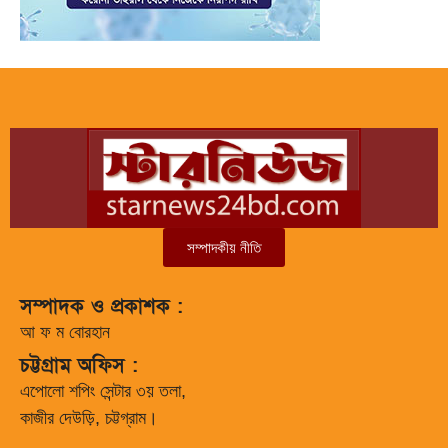
সম্পাদকীয় নীতি
সম্পাদক ও প্রকাশক :
আ ফ ম বোরহান
চট্টগ্রাম অফিস :
এপোলো শপিং সেন্টার ৩য় তলা,
কাজীর দেউড়ি, চট্টগ্রাম।