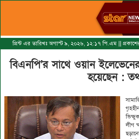
প্রিন্ট এর তারিখঃ অগাস্ট ৯, ২০২৬, ১২:১৭ পি.এম || প্রকাশে
বিএনপি’র সাথে ওয়ান ইলেভেনে
হয়েছেন : তথ্যম
সামা
গৃহহী
ভিক্ষ
লীগ ক
ছড়ানো