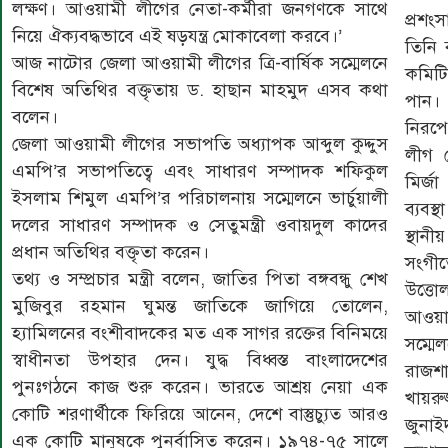
লক্ষণ। আওয়ামী লীগের নেতা-কর্মীরা জনগণকে সাথে
প্রশং
নিয়ে ঐক্যবদ্ধভাবে এই ষড়যন্ত্র মোকাবেলা করবে।’
তিনি 
আজ নাটোর জেলা আওয়ামী লীগের ত্রি-বার্ষিক সম্মেলনে
কমিটি
বিশেষ অতিথির বক্তৃতায় ড. হাছান মাহমুদ এসব কথা
পান। 
বলেন।
নিরপে
জেলা আওয়ামী লীগের সভাপতি অধ্যাপক আব্দুল কুদ্দুস
লীগ দ
এমপি’র সভাপতিত্বে এবং সাধারণ সম্পাদক শফিকুল
মির্জ
ইসলাম শিমুল এমপি’র পরিচালনায় সম্মেলনে ভার্চুয়ালী
ব্যবস্
দলের সাধারণ সম্পাদক ও সেতুমন্ত্রী ওবায়দুল কাদের
স্থান
প্রধান অতিথির বক্তৃতা করেন।
সংগী
তথ্য ও সম্প্রচার মন্ত্রী বলেন, জাতির পিতা বঙ্গবন্ধু শেখ
উত্তো
মুজিবুর রহমান ঘুমন্ত জাতিকে জাগিয়ে তোলেন,
আওয়া
হ্যামিলনের বংশীবাদকের মত এক সাগর রক্তের বিনিময়ে
সম্মে
স্বাধীনতা উপহার দেন। যুদ্ধ বিধ্বস্ত বাংলাদেশের
রাজশ
পুনঃগঠনে কাজ শুরু করেন। ভারতে আশ্রয় নেয়া এক
খায়রুজ
কোটি শরণার্থীকে ফিরিয়ে আনেন, দেশে বাস্তুচ্যুত আরও
জুনা
এক কোটি মানুষকে পুনর্বাসিত করেন। ১৯৭৪-৭৫ সালে