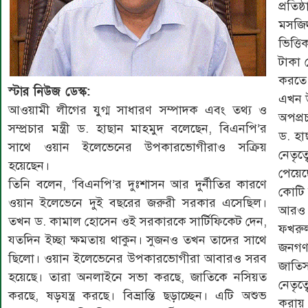
প্রতি
মসজিদ
ভিত্তি
টাকা 
করতে 
স্টার নিউজ ডেস্ক:
এখন উ
আওয়ামী লীগের যুগ্ম সাধারণ সম্পাদক এবং তথ্য ও
অপপ্র
সম্প্রচার মন্ত্রী ড. হাছান মাহমুদ বলেছেন, বিএনপি’র
ড. হা
সাথে ওয়ান ইলেভেনের উপকারভোগীরাও সক্রিয়
নেতৃত
হয়েছেন।
পেয়ে
তিনি বলেন, ‘বিএনপি’র দুঃশাসন আর দুর্নীতির কারণে
কোটি 
ওয়ান ইলেভেনে দুই বছরের জরুরী সরকার এসেছিল।
আরও ১
তখন ড. কামাল হোসেন ওই সরকারকে সার্টিফিকেট দেন,
ফখরুল
যতদিন ইচ্ছা ক্ষমতায় থাকুন। সুজনও তখন তাদের সাথে
জনগণকে
ছিলো। ওয়ান ইলেভেনের উপকারভোগীরা আবারও সরব
জাতিস
হয়েছে। তারা অনলাইনে সভা করছে, জাতিকে নসিয়ত
নেতৃত
করছে, ষড়যন্ত্র করছে। বিভ্রান্তি ছড়াচ্ছেন। এটি অশুভ
করায় ব