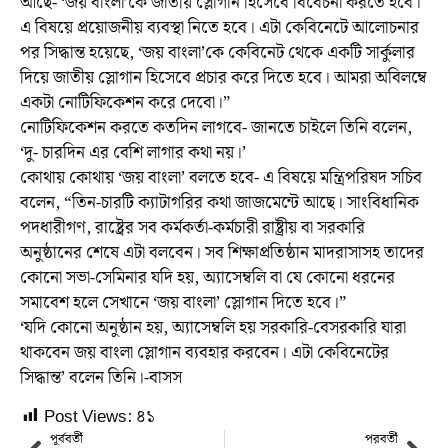
আছে- ‘জয় বাংলা’কে জাতীয় স্লোগান হিসেবে বিবেচনা করতে হবে।
এ বিষয়ে প্রয়োজনীয় ব্যবস্থা নিতে হবে। এটা কেবিনেটে আলোচনার
পর সিদ্ধান্ত হয়েছে, ‘জয় বাংলা’কে কেবিনেট থেকে একটি সার্কুলার
দিয়ে জাতীয় স্লোগান হিসেবে প্রচার করে দিতে হবে। আমরা অবিলম্বে
একটা নোটিফিকেশন করে দেবো।”
নোটিফিকেশন করতে কতদিন লাগবে- জানতে চাইলে তিনি বলেন,
‘দু- চারদিন এর বেশি লাগার কথা নয়।’
কোথায় কোথায় ‘জয় বাংলা’ বলতে হবে- এ বিষয়ে মন্ত্রিপরিষদ সচিব
বলেন, “তিন-চারটি ক্যাটাগরির কথা জাজমেন্টে আছে। সাংবিধানিক
পদধারীগণ, রাষ্ট্রের সব কর্মকর্তা-কর্মচারী রাষ্ট্রীয় বা সরকারি
অনুষ্ঠানের শেষে এটা বলবেন। সব শিক্ষাপ্রতিষ্ঠান মাদরাসাসহ তাদের
কোনো সভা-সেমিনার যদি হয়, অ্যাসেম্বলি বা যে কোনো ধরনের
সমাবেশ হলে সেখানে ‘জয় বাংলা’ স্লোগান দিতে হবে।”
‘যদি কোনো অনুষ্ঠান হয়, অ্যাসেম্বলি হয় সরকারি-বেসরকারি যারা
থাকবেন জয় বাংলা স্লোগান ব্যবহার করবেন। এটা কেবিনেটের
সিদ্ধান্ত’ বলেন তিনি।-বাসস
Post Views:
৪১
পূর্ববর্তী
পরবর্তী