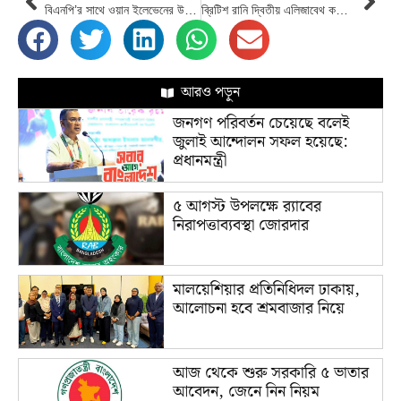
বিএনপি’র সাথে ওয়ান ইলেভেনের উপকারভোগীরাও সক্রিয় হয়েছেন : তথ্যমন্ত্রী
ব্রিটিশ রানি দ্বিতীয় এলিজাবেথ করোনায় আক্রান্ত
আরও পড়ুন
জনগণ পরিবর্তন চেয়েছে বলেই
জুলাই আন্দোলন সফল হয়েছে:
প্রধানমন্ত্রী
৫ আগস্ট উপলক্ষে র‌্যাবের
নিরাপত্তাব্যবস্থা জোরদার
মালয়েশিয়ার প্রতিনিধিদল ঢাকায়,
আলোচনা হবে শ্রমবাজার নিয়ে
আজ থেকে শুরু সরকারি ৫ ভাতার
আবেদন, জেনে নিন নিয়ম