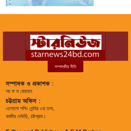
সম্পাদকীয় নীতি
সম্পাদক ও প্রকাশক :
আ ফ ম বোরহান
চট্টগ্রাম অফিস :
এপোলো শপিং সেন্টার ৩য় তলা,
কাজীর দেউড়ি, চট্টগ্রাম।