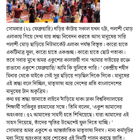
সোমবার (২১ ফেব্রুয়ারি) ঘড়ির কাঁটায় সকাল যখন ৭টা, পলাশী মোড়
এলাকায় গিয়ে দেখা যায় শ্রদ্ধা নিবেদন করতে আসা মানুষের সারি
পলাশী মোড় ছাড়িয়ে নিউমার্কেট এলাকা পর্যন্ত বিস্তৃত। কারো হাতে
একটিমাত্র ফুল, কারো হাতে একগুচ্ছ। কারো হাতে ছোট পতাকা।
তবে সবার মুখে অমর একুশের কালজয়ী গান ‘আমার ভাইয়ের রক্তে
রাঙানো একুশে ফেব্রুয়ারি/ আমি কি ভুলিতে পারি। ’ কেন্দ্রীয় শহীদ
মিনার থেকে মাইকে সেই সুর ছড়িয়ে পড়ছিল দিকে দিকে। মানুষের
এই শ্রদ্ধা বলে দিচ্ছিল, মাতৃভাষা আর দেশের প্রতি বাংলাদেশের
মানুষের টান অকৃত্রিম।
কথা হয় শ্রদ্ধা জানাতে লাইনে দাঁড়িয়ে থাকা ঢাকা বিশ্ববিদ্যালয়ের
শিক্ষার্থী সাকিবুর রহমানের সঙ্গে। তিনি বলেন, ‘একুশ আমাদের
অহংকার। ৫২ আমাদের সাহসী হতে শিখিয়েছে। যারা আমাদের এই
সাহস দিয়েছে, তাঁদের স্মৃতির উদ্দেশেই ফুল দিতে যাচ্ছি। ’
সোমবার অমর একুশে ও আন্তর্জাতিক মাতৃভাষা দিবস। নানা কর্মসূচির
মধ্য দিয়ে অহংকার আর শোকের এই দিনটি পালন করছে জাতি।