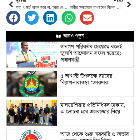
পূর্ববর্তী
পরবর্তী
যারা ৭ মার্চ পালন করে না, তারা দেশের স্বাধীনতায় বিশ্বাস করে না : তথ্যমন্ত্রী
নারীর ক্ষমতায়নে বাংলাদেশ বিশ্বে রোল মডেল : রাষ্ট্রপতি
আরও পড়ুন
জনগণ পরিবর্তন চেয়েছে বলেই
জুলাই আন্দোলন সফল হয়েছে:
প্রধানমন্ত্রী
৫ আগস্ট উপলক্ষে র‌্যাবের
নিরাপত্তাব্যবস্থা জোরদার
মালয়েশিয়ার প্রতিনিধিদল ঢাকায়,
আলোচনা হবে শ্রমবাজার নিয়ে
আজ থেকে শুরু সরকারি ৫ ভাতার