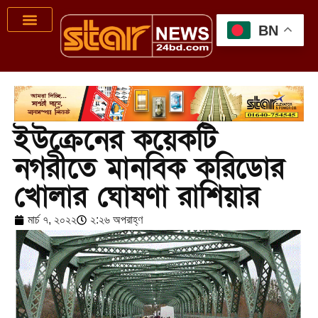
BN
ইউক্রেনের কয়েকটি
নগরীতে মানবিক করিডোর
খোলার ঘোষণা রাশিয়ার
মার্চ ৭, ২০২২
২:২৬ অপরাহ্ণ