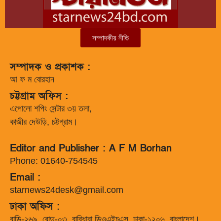
সম্পাদকীয় নীতি
সম্পাদক ও প্রকাশক :
আ ফ ম বোরহান
চট্টগ্রাম অফিস :
এপোলো শপিং সেন্টার ৩য় তলা,
কাজীর দেউড়ি, চট্টগ্রাম।
Editor and Publisher : A F M Borhan
Phone: 01640-754545
Email :
starnews24desk@gmail.com
ঢাকা অফিস :
বাড়ি-২৬৯, রোড-০৩, বারিধারা ডিওএইচএস, ঢাকা-১২০৬, বাংলাদেশ।