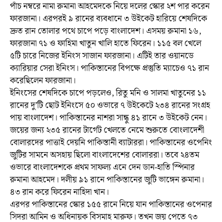
পাঁচ নম্বরে নামা রুমানা আহমেদকে নিয়ে দলের স্কোর ২শ পার করেন
ফারজানা। এরপরই ৯ রানের ব্যবধানে ৩ উইকেট হারিয়ে শেষদিকে
দ্রুত রান তোলার পথে চাপে পড়ে বাংলাদেশ। এসময় রুমানা ১৬,
ফারজানা ৭১ ও ফাহিমা খাতুন খালি হাতে ফিরেন। ১১৫ বল খেলে
৫টি চারে নিজের ইনিংস সাজান ফারজানা। এটিই তার ওয়ানডে
ক্যারিয়ার সেরা ইনিংস। পাকিস্তানের বিপক্ষে প্রস্তুতি ম্যাচেও ৭১ রান
করেছিলেন ফারজানা।
ইনিংসের শেষদিকে চাপে পড়লেও, রিতু মনি ও সালমা খাতুনের ১১
রানের দু’টি ছোট ইনিংসে ৫০ ওভারে ৭ উইকেটে ২৩৪ রানের সংগ্রহ
পায় বাংলাদেশ। পাকিস্তানের নাশরা সান্ধু ৪১ রানে ৩ উইকেট নেন।
জয়ের জন্য ২৩৫ রানের টার্গেট খেলতে নেমে শুরুতে বোংলাদেশী
বোলারদের পাত্তাই দেয়নি পাকিস্তানী ব্যাটাররা। পাকিস্তানের ওপেনিং
জুটির সামনে অসহায় ছিলো বাংলাদেশের বোলাররা। তবে ২৪তম
ওভারে বাংলাদেশকে প্রথম সাফল্য এনে দেন ডান-হাতি স্পিনার
রুমানা আহমেদ। দলীয় ৯১ রানে পাকিস্তানের জুটি ভাঙ্গেন রুমানা।
৪৩ রান করে ফিরেন নাহিদা খান।
এরপর পাকিস্তানের স্কোর ১৫৫ রানে নিয়ে যান পাকিস্তানের ওপেনার
সিদরা আমিন ও অধিনায়ক বিসমাহ মারুফ। তখন জয় পেতে ৭৩