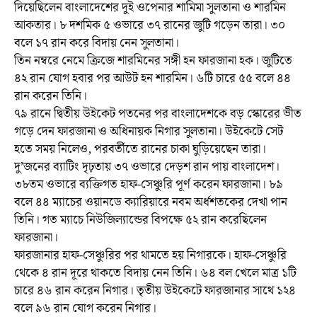
দিয়েছিলেন বাংলাদেশের দুই ওপেনার শামিমা সুলতানা ও শারমিন
আকতার। ৮ দশমিক ৫ ওভারে ৩৭ রানের জুটি গড়েন তারা। ৩০
বলে ১৭ রান করে বিদায় নেন সুলতানা।
তিন নম্বরে নেমে ক্রিজে শারমিনের সঙ্গী হন ফারজানা হক। জুটিতে
৪২ রান যোগ হবার পর আউট হন শারমিন। ৬টি চারে ৫৫ বলে ৪৪
রান করেন তিনি।
৭৯ রানে দ্বিতীয় উইকেট পতনের পর বাংলাদেশকে বড় স্কোরের ভীত
গড়ে দেন ফারজানা ও অধিনায়ক নিগার সুলতানা। উইকেটে সেট
হতে সময় নিলেও, পরবর্তীতে রানের চাকা ঘুড়িয়েছেন তারা।
দু’জনের ব্যাটিং দৃঢ়তায় ৩৭ ওভারে দেড়শ রান পায় বাংলাদেশ।
৩৮তম ওভারে ব্যক্তিগত হাফ-সেঞ্চুরি পূর্ণ করেন ফারজানা। ৮৯
বলে ৪৪ ম্যাচের ওয়ানডে ক্যারিয়ারে নবম অর্ধশতকের দেখা পান
তিনি। গত ম্যাচে নিউজিল্যান্ডের বিপক্ষে ৫২ রান করেছিলেন
ফারজানা।
ফারজানার হাফ-সেঞ্চুরির পর থামতে হয় নিগারকে। হাফ-সেঞ্চুরি
থেকে ৪ রান দূরে থাকতে বিদায় নেন তিনি। ৬৪ বল খেলে মাত্র ১টি
চারে ৪৬ রান করেন নিগার। তৃতীয় উইকেটে ফারজানার সাথে ১২৪
বলে ৯৬ রান যোগ করেন নিগার।