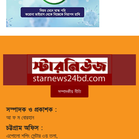
সম্পাদকীয় নীতি
সম্পাদক ও প্রকাশক :
আ ফ ম বোরহান
চট্টগ্রাম অফিস :
এপোলো শপিং সেন্টার ৩য় তলা,