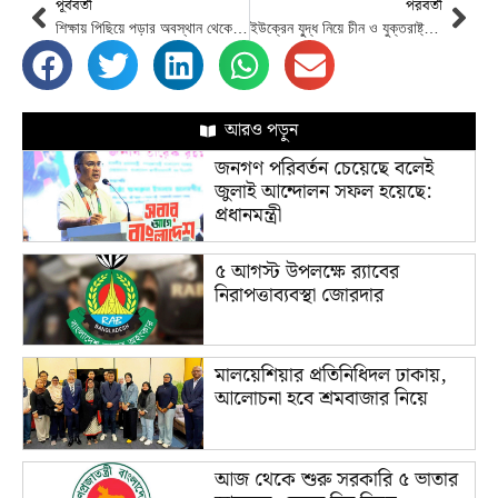
পূর্ববর্তী
পরবর্তী
শিক্ষায় পিছিয়ে পড়ার অবস্থান থেকে শিক্ষার্থীদের এগিয়ে আসতে হবে : শিক্ষামন্ত্রী
ইউক্রেন যু্দ্ধ নিয়ে চীন ও যুক্তরাষ্ট্র উচ্চ পর্যায়ের বৈঠক বসছে
আরও পড়ুন
জনগণ পরিবর্তন চেয়েছে বলেই
জুলাই আন্দোলন সফল হয়েছে:
প্রধানমন্ত্রী
৫ আগস্ট উপলক্ষে র‌্যাবের
নিরাপত্তাব্যবস্থা জোরদার
মালয়েশিয়ার প্রতিনিধিদল ঢাকায়,
আলোচনা হবে শ্রমবাজার নিয়ে
আজ থেকে শুরু সরকারি ৫ ভাতার