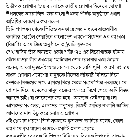
উদ্দীপক শ্লোগান ‘জয় বাংলা’কে জাতীয় শ্লোগান হিসেবে ঘোষণা
উপলক্ষ্যে আয়োজিত ‘জয় বাংলা উৎসব’ শীর্ষক অনুষ্ঠানে প্রধান
অতিথির ভাষণে একথা বলেন।
তিনি গণভবন থেকে ভিডিও কনফারেন্সের মাধ্যমে রাজধানীর
বনানীস্থ হোটেল শেরাটনে বাংলাদেশ অ্যাসোসিয়েশন অব ব্যাংকস
(বিএবি) আয়োজিত অনুষ্ঠানে ভার্চুয়ালি যুক্ত হন।
শেখ হাসিনা তাঁর অন্যতম একটা শক্তি ’৭৫ এর বিয়োগান্তক ঘটনায়
বেঁচে যাওয়া তাঁর একমাত্র ছোটবোন শেখ রেহানার কথা উল্লেখ
বলেন, আমরা দুজনেই আজকে সব থেকে বেশি খুশি। কারণ এই জয়
বাংলা শ্লোগান এদেশের মানুষকে নিজের জীবনটা বিলিয়ে দিয়ে
দেশকে বিজয়ের পথে এগিয়ে নিয়ে যেতে সহযোগিতা করেছে। যে
শ্লোগান দিয়ে এদেশের মানুষ রক্তের অক্ষরে লিখে গেছে-আমি বিজয়
আনতে চাই। বাংলাদেশের জয় হবে। আজকে সেই জয় বাংলা
আমাদের সকলের, এদেশের মানুষের, বিজয়ী জাতির বাঙালি জাতির,
আমাদের মাথা উঁচু করে চলার এ শ্লোগান।
এই শ্লোগান ধারণে তিনি সকলকে কৃতজ্ঞতা জানিয়ে বলেন, কোন
ত্যাগ যে বৃথা যায়না আজকে সেটাই প্রমাণ হয়েছে।
প্রধানমন্ত্রীর বেসরকারি শিল্প ও বিনিয়োগ বিষয়ক উপদেষ্টা সালমান