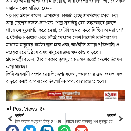
আগস্ট আমরা আপনজন হারিয়েছি, আর দেশের জনগণ তাঁদের সকল
সম্ভাবনাকেই হারিয়ে ফেলল।
সরকার প্রধান বলেন, আমাদের কাজটা হচ্ছে জনগণের সেবা করা
আর দেশের ব্যবসা-বাণিজ্য, শিল্প সবকিছু যেন সহজভাবে চলতে
পারে সে সুযোগটা করে দেয়া, সেটাই আমরা করে দিচ্ছি। আমরা ১শ’
অর্থনৈতিক অঞ্চল করে দিচ্ছি যেখানে দেশি বিদেশি বিনিয়োগের
মাধ্যমে মানুষের কর্মসংস্থান হবে এবং অর্থনীতি আরো শক্তিশালী ও
মজবুত হয়ে উঠবে এবং মানুষের ক্রয় ক্ষমতাও বাড়বে।
প্রধানমন্ত্রী বলেন, তাঁর সরকার তৃণমূলকে লক্ষ্য ধরেই দেশের উন্নয়ন
করে যাচ্ছে।
তিনি ব্যবসায়ী সম্প্রদায়ের উদ্দেশ্য বলেন, জনগণের ক্রয় ক্ষমতা যত
বাড়বে ততই আপনাদের উৎপাদিত পণ্য বাজারজাত হবে।
Post Views:
৪০
পূর্ববর্তী
পরবর্তী
চীনে করোনা সংক্রমণ তীব্র রূপ ধারণ করেছে
জাতির পিতা বঙ্গবন্ধু শেখ মুজিবুর রহমানের ১০২ তম জন্মবার্ষিকী আগামীকাল