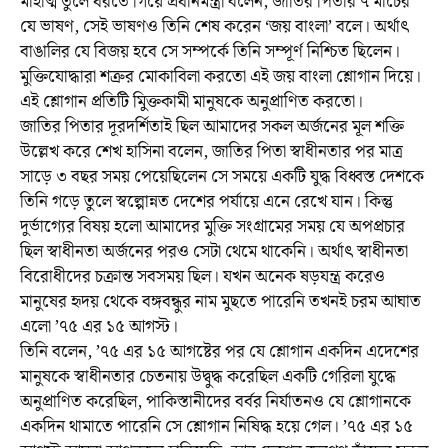
মাহাত্ম তুলে ধরতে গিয়ে প্রধানমন্ত্রী বলেন, জাতির পিতার ৭ মার্চের
যে ভাষণ, সেই ভাষণও তিনি শেষ করেন ‘জয় বাংলা’ বলে। অর্থাৎ
বাঙালির যে বিজয় হবে সে সম্পর্কে তিনি সম্পূর্ণ নিশ্চিত ছিলেন।
মুক্তিযোদ্ধারা শত্রুর মোকাবিলা করতো এই জয় বাংলা শ্লোগান দিয়ে।
এই শ্লোগান প্রতিটি মুিক্তকামী মানুষকে অনুপ্রাণিত করতো।
জাতির পিতার দূরদর্শিতাই ছিল আমাদের সকল অর্জনের মূল শক্তি
উল্লেখ করে শেখ হাসিনা বলেন, জাতির পিতা স্বাধীনতার পর মাত্র
সাড়ে ৩ বছর সময় পেয়েছিলেন সে সময়ে একটি যুদ্ধ বিধ্বস্ত দেশকে
তিনি গড়ে তুলে স্বল্পোন্নত দেশের পর্যায়ে এনে রেখে যান। কিন্তু
দুর্ভাগ্যের বিষয় হলো আমাদের মুক্তি সংগ্রামের সময় যে অপপ্রচার
ছিল স্বাধীনতা অর্জনের পরও সেটা থেমে থাকেনি। অর্থাৎ স্বাধীনতা
বিরোধীদের চক্রান্ত সবসময় ছিল। যখন অনেক ষড়যন্ত্র করেও
মানুষের হৃদয় থেকে বঙ্গবন্ধুর নাম মুছতে পারেনি তখনই চরম আঘাত
এলো ’৭৫ এর ১৫ আগস্ট।
তিনি বলেন, ’৭৫ এর ১৫ আগষ্টের পর যে শ্লোগান একদিন এদেশের
মানুষকে স্বাধীনতার চেতনায় উদ্বুদ্ধ করেছিল একটি গেরিলা যুদ্ধে
অনুপ্রাণিত করেছিল, পাকিস্তানীদের বর্বর নির্যাতনও যে শ্লোগানকে
একদিন থামাতে পারেনি সে শ্লোগান নিষিদ্ধ হয়ে গেল। ’৭৫ এর ১৫