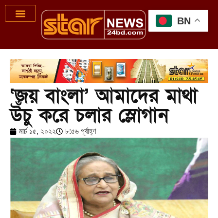
BN
‘জয় বাংলা’ আমাদের মাথা
উঁচু করে চলার স্লোগান
মার্চ ১৫, ২০২২
৮:৫৬ পূর্বাহ্ণ