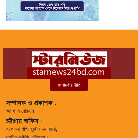
সম্পাদকীয় নীতি
সম্পাদক ও প্রকাশক :
আ ফ ম বোরহান
চট্টগ্রাম অফিস :
এপোলো শপিং সেন্টার ৩য় তলা,
কাজীর দেউড়ি, চট্টগ্রাম।