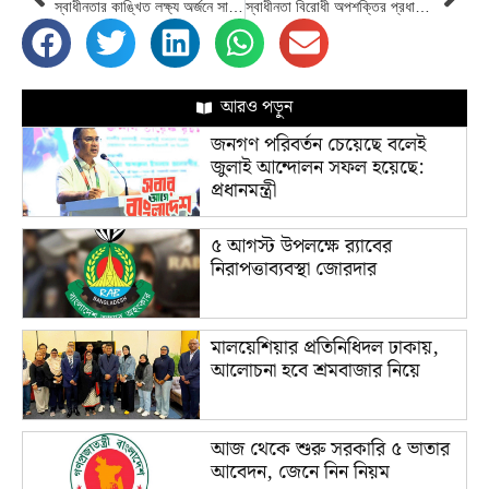
স্বাধীনতার কাঙ্খিত লক্ষ্য অর্জনে সামাজিক ন্যায়বিচার, স্বচ্ছতা ও জবাবদিহিতা নিশ্চিত করতে হবে: রাষ্ট্রপতি
স্বাধীনতা বিরোধী অপশক্তির প্রধান পৃষ্ঠপোষক হচ্ছে বিএনপি : তথ্যমন্ত্রী
আরও পড়ুন
জনগণ পরিবর্তন চেয়েছে বলেই
জুলাই আন্দোলন সফল হয়েছে:
প্রধানমন্ত্রী
৫ আগস্ট উপলক্ষে র‌্যাবের
নিরাপত্তাব্যবস্থা জোরদার
মালয়েশিয়ার প্রতিনিধিদল ঢাকায়,
আলোচনা হবে শ্রমবাজার নিয়ে
আজ থেকে শুরু সরকারি ৫ ভাতার
আবেদন, জেনে নিন নিয়ম