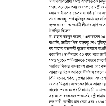
স্বাধীনতাবিরোধী সমস্ত অপশক্তিকে নির্ম
শপথ, বলেছেন তথ্য ও সম্প্রচার মন্ত্রী 
মহান স্বাধীনতার ৫১তম বার্ষিকীর দিন আজ
সাথে বঙ্গবন্ধু শেখ মুজিবুর রহমানের প্
ব্যক্ত করেন। আওয়ামী লীগের ত্রাণ ও স
উপস্থিত ছিলেন।
ড. হাছান মাহমুদ বলেন, ‘ একাত্তরের ২৫ মা
বাঙালি, জাতির পিতা বঙ্গবন্ধু শেখ মুজ
নয় মাসের রক্তক্ষয়ী যুদ্ধের মাধ্যমে বাঙাল
করেছিল। স্বাধীনতার ৫০ বছর পরে জাতি
সমস্ত সূচকে পাকিস্তানকে পেছনে ফে
‘জাতির পিতার বাংলাদেশ রচনা এবং বঙ্গব
আমাদের দিকে তাকিয়ে দীর্ঘশ্বাস ফেলে’ বল
তিনি বলেন, ‘কিন্তু দু:খের বিষয়, এদেশ
ও তার মিত্ররা। আজকের দিনে আমাদের শপ
বাংলাদেশকে স্বপ্নের ঠিকানায় নিয়ে যাও
এর আগে বক্তব্যের শুরুতেই মন্ত্রী হাছান মা
লক্ষ নারী, জাতীয় চার নেতা এবং ১৯৭৫