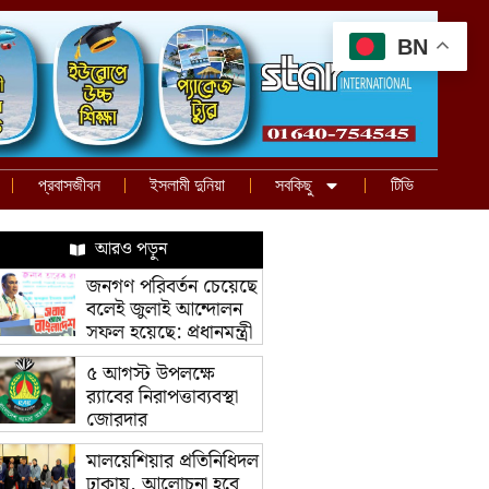
BN
প্রবাসজীবন
ইসলামী দুনিয়া
সবকিছু
টিভি
আরও পড়ুন
জনগণ পরিবর্তন চেয়েছে
বলেই জুলাই আন্দোলন
সফল হয়েছে: প্রধানমন্ত্রী
৫ আগস্ট উপলক্ষে
র‌্যাবের নিরাপত্তাব্যবস্থা
জোরদার
মালয়েশিয়ার প্রতিনিধিদল
ঢাকায়, আলোচনা হবে