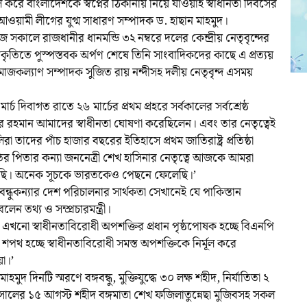
ূল করে বাংলাদেশকে স্বপ্নের ঠিকানায় নিয়ে যাওয়াই স্বাধীনতা দিবসের
ও আওয়ামী লীগের যুগ্ম সাধারণ সম্পাদক ড. হাছান মাহমুদ।
 সকালে রাজধানীর ধানমন্ডি ৩২ নম্বরে দলের কেন্দ্রীয় নেতৃবৃন্দের
রতিকৃতিতে পুস্পস্তবক অর্পণ শেষে তিনি সাংবাদিকদের কাছে এ প্রত্যয়
মাজকল্যাণ সম্পাদক সুজিত রায় নন্দীসহ দলীয় নেতৃবৃন্দ এসময়
র্চ দিবাগত রাতে ২৬ মার্চের প্রথম প্রহরে সর্বকালের সর্বশ্রেষ্ঠ
িবুর রহমান আমাদের স্বাধীনতা ঘোষণা করেছিলেন। এবং তার নেতৃত্বেই
িরা তাদের পাঁচ হাজার বছরের ইতিহাসে প্রথম জাতিরাষ্ট্র প্রতিষ্ঠা
র পিতার কন্যা জননেত্রী শেখ হাসিনার নেতৃত্বে আজকে আমরা
লেছি। অনেক সূচকে ভারতকেও পেছনে ফেলেছি।’
ন্ধুকন্যার দেশ পরিচালনার সার্থকতা সেখানেই যে পাকিস্তান
েন তথ্য ও সম্প্রচারমন্ত্রী।
ে এখনো স্বাধীনতাবিরোধী অপশক্তির প্রধান পৃষ্ঠপোষক হচ্ছে বিএনপি
থ হচ্ছে স্বাধীনতাবিরোধী সমস্ত অপশক্তিকে নির্মূল করে
য়া।’
হমুদ দিনটি স্মরণে বঙ্গবন্ধু, মুক্তিযুদ্ধে ৩০ লক্ষ শহীদ, নির্যাতিতা ২
 সালের ১৫ আগস্ট শহীদ বঙ্গমাতা শেখ ফজিলাতুন্নেছা মুজিবসহ সকল