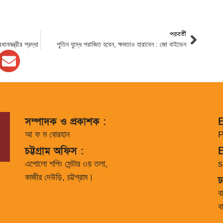
পরবর্তী
ানমন্ত্রীর শ্রদ্ধা
পুতিন যুদ্ধে পরাজিত হবেন, ক্ষমতাও হারাবেন : জো বাইডেন
সম্পাদক ও প্রকাশক :
E
আ ফ ম বোরহান
P
চট্টগ্রাম অফিস :
E
এপোলো শপিং সেন্টার ৩য় তলা,
s
কাজীর দেউড়ি, চট্টগ্রাম।
ঢ
ব
ব