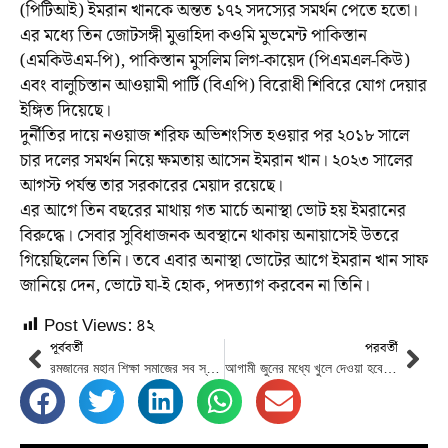
(পিটিআই) ইমরান খানকে অন্তত ১৭২ সদস্যের সমর্থন পেতে হতো।
এর মধ্যে তিন জোটসঙ্গী মুত্তাহিদা কওমি মুভমেন্ট পাকিস্তান
(এমকিউএম-পি), পাকিস্তান মুসলিম লিগ-কায়েদ (পিএমএল-কিউ)
এবং বালুচিস্তান আওয়ামী পার্টি (বিএপি) বিরোধী শিবিরে যোগ দেয়ার
ইঙ্গিত দিয়েছে।
দুর্নীতির দায়ে নওয়াজ শরিফ অভিশংসিত হওয়ার পর ২০১৮ সালে
চার দলের সমর্থন নিয়ে ক্ষমতায় আসেন ইমরান খান। ২০২৩ সালের
আগস্ট পর্যন্ত তার সরকারের মেয়াদ রয়েছে।
এর আগে তিন বছরের মাথায় গত মার্চে অনাস্থা ভোট হয় ইমরানের
বিরুদ্ধে। সেবার সুবিধাজনক অবস্থানে থাকায় অনায়াসেই উতরে
গিয়েছিলেন তিনি। তবে এবার অনাস্থা ভোটের আগে ইমরান খান সাফ
জানিয়ে দেন, ভোটে যা-ই হোক, পদত্যাগ করবেন না তিনি।
Post Views:
৪২
পূর্ববর্তী
পরবর্তী
রমজানের মহান শিক্ষা সমাজের সব স্তরে ও সবার মাঝে ছড়িয়ে পড়ুক : রাষ্ট্রপতি
আগামী জুনের মধ্যে খুলে দেওয়া হবে পদ্মা সেতু