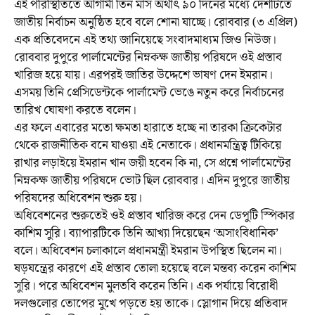
এই পরিস্থিতিতে আগামী তিন মাস অর্থাৎ ৯০ দিনের মধ্যে দেশটিতে
জাতীয় নির্বাচন অনুষ্ঠিত হবে বলে শোনা যাচ্ছে। রোববার (৩ এপ্রিল)
এক প্রতিবেদনে এই তথ্য জানিয়েছে সংবাদমাধ্যম জিও নিউজ।
রোববার দুপুরে পার্লামেন্টের নিম্নকক্ষ জাতীয় পরিষদে ওই প্রস্তাব
খারিজ হয়ে যায়। এরপরই জাতির উদ্দেশে ভাষণ দেন ইমরান।
এসময় তিনি প্রেসিডেন্টকে পার্লামেন্ট ভেঙে নতুন করে নির্বাচনের
তারিখ ঘোষণা করতে বলেন।
এর ফলে এবারের মতো ক্ষমতা হারাতে হচ্ছে না তারকা ক্রিকেটার
থেকে রাজনীতিক বনে যাওয়া এই নেতাকে। প্রধানমন্ত্রিত্ব টিকিয়ে
রাখার লড়াইয়ে ইমরান খান জয়ী হবেন কি না, সে প্রশ্নে পার্লামেন্টের
নিম্নকক্ষ জাতীয় পরিষদে ভোট ছিল রোববার। এদিন দুপুরে জাতীয়
পরিষদের অধিবেশন শুরু হয়।
অধিবেশনের শুরুতেই ওই প্রস্তাব খারিজ করে দেন ডেপুটি স্পিকার
কাশিম সুরি। ব্যাপারটিকে তিনি আখ্যা দিয়েছেন ‘অসাংবিধানিক’
বলে। অধিবেশন চলাকালে প্রধানমন্ত্রী ইমরান উপস্থিত ছিলেন না।
ষড়যন্ত্রের কারণে এই প্রস্তাব তোলা হয়েছে বলে মন্তব্য করেন কাশিম
সুরি। পরে অধিবেশন মুলতবি করেন তিনি। এক পর্যায়ে বিরোধী
দলগুলোর তোপের মুখে পড়তে হয় তাকে। স্লোগান দিয়ে প্রতিবাদ