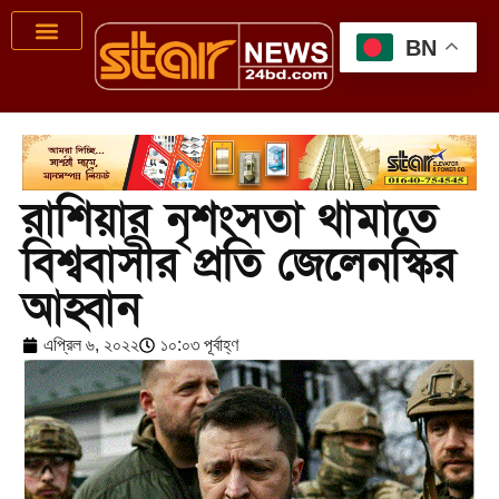
BN
রাশিয়ার নৃশংসতা থামাতে
বিশ্ববাসীর প্রতি জেলেনস্কির
আহ্বান
এপ্রিল ৬, ২০২২
১০:০৩ পূর্বাহ্ণ