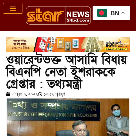
BN
ওয়ারেন্টভক্ত আসামি বিধায়
বিএনপি নেতা ইশরাককে
গ্রেপ্তার : তথ্যমন্ত্রী
এপ্রিল ৭, ২০২২
১০:৫৬ পূর্বাহ্ণ