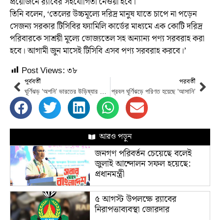
প্রয়োজনে র‌্যাবের সহযোগিতা নেওয়া হবে।
তিনি বলেন, ‘তেলের উচ্চমূল্যে দরিদ্র মানুষ যাতে চাপে না পড়েন
সেজন্য সরকার টিসিবির ফ্যামিলি কার্ডের মাধ্যমে এক কোটি দরিদ্র
পরিবারকে সাশ্রয়ী মূল্যে ভোজ্যতেল সহ অন্যান্য পণ্য সরবরাহ করা
হবে। আগামী জুন মাসেই টিসিবি এসব পণ্য সরবরাহ করবে।’
Post Views:
৩৮
পূর্ববর্তী
পরবর্তী
ঘূর্ণিঝড় ‘অশনি’ ভারতের উড়িষ্যার দিকে অগ্রসর হচ্ছে
প্রবল ঘূর্ণিঝড়ে পরিণত হয়েছে ‘আসানি’
আরও পড়ুন
জনগণ পরিবর্তন চেয়েছে বলেই
জুলাই আন্দোলন সফল হয়েছে:
প্রধানমন্ত্রী
৫ আগস্ট উপলক্ষে র‌্যাবের
নিরাপত্তাব্যবস্থা জোরদার