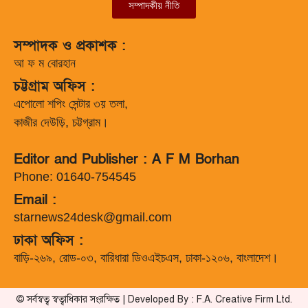
সম্পাদকীয় নীতি
সম্পাদক ও প্রকাশক :
আ ফ ম বোরহান
চট্টগ্রাম অফিস :
এপোলো শপিং সেন্টার ৩য় তলা,
কাজীর দেউড়ি, চট্টগ্রাম।
Editor and Publisher : A F M Borhan
Phone: 01640-754545
Email :
starnews24desk@gmail.com
ঢাকা অফিস :
বাড়ি-২৬৯, রোড-০৩, বারিধারা ডিওএইচএস, ঢাকা-১২০৬, বাংলাদেশ।
© সর্বস্বত্ব স্বত্বাধিকার সংরক্ষিত | Developed By : F.A. Creative Firm Ltd.