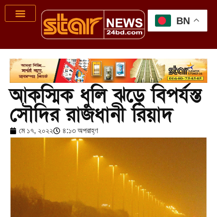
BN
আকস্মিক ধুলি ঝড়ে বিপর্যস্ত
সৌদির রাজধানী রিয়াদ
মে ১৭, ২০২২
৪:১৩ অপরাহ্ণ