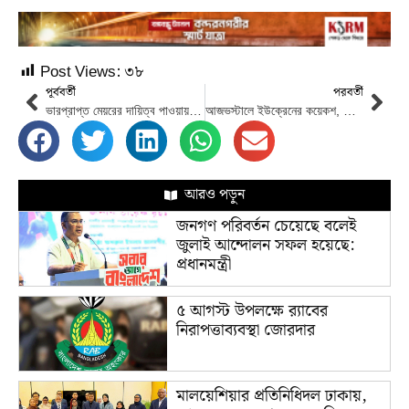
Post Views:
৩৮
পূর্ববর্তী
পরবর্তী
ভারপ্রাপ্ত মেয়রের দায়িত্ব পাওয়ায় গিয়াস উদ্দিন কে সেন্ট্রাল শপিং কমপ্লেক্সের পক্ষ থেকে অভিনন্দন
আজভস্টালে ইউক্রেনের কয়েকশ, সৈন্যের আত্মসমর্পণ : রাশিয়া
আরও পড়ুন
জনগণ পরিবর্তন চেয়েছে বলেই
জুলাই আন্দোলন সফল হয়েছে:
প্রধানমন্ত্রী
৫ আগস্ট উপলক্ষে র‌্যাবের
নিরাপত্তাব্যবস্থা জোরদার
মালয়েশিয়ার প্রতিনিধিদল ঢাকায়,