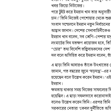
খবর জিয়ো নিউজের।
পরে টুইট করে ইমরান খান তার অনুসারী
চান।’ তিনি নিজেই পেশোয়ার থেকে শুরু 
সংবাদ সম্মেলনে ইমরান নতুন নির্বাচনে
আহ্বান জানান। দেশের সেনাবাহিনীকেও নি
ইমরান খান বলেন, সব শ্রেণি–পেশার মা
লংমার্চের দিন যতক্ষণ প্রয়োজন হবে, ত
“চোর” তথা বিদেশি তল্পিবাহকদের দেশ 
দল বলে অভিহিত করে ইমরান বলেন, তাঁর
এ ছাড়া তিনি আবারও তাঁকে উৎখাতের পেছনে 
জানান, গত বছরের জুনে ‘ষড়যন্ত্র’–এর কথ
হয়েছেন বলে উল্লেখ করেন ইমরান। ‘এই ষড়
ইমরান।
ক্ষমতায় থাকার সময় নিজের সাফল্যের ফি
হয়েছিল। এ ছাড়া সফলভাবে করোনাভাইরাস
বলেও উল্লেখ করেন তিনি। এরপর তিনি
সরকারের নেতারা ‘কেবল দুর্নীতিতে অভি