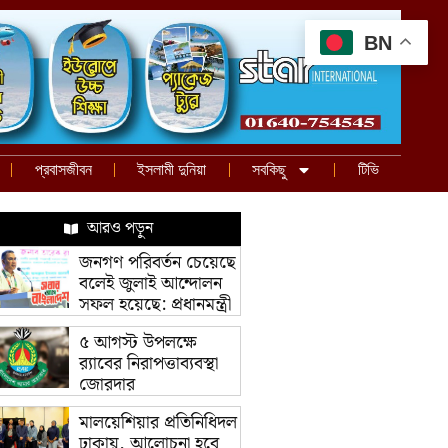
BN
প্রবাসজীবন
ইসলামী দুনিয়া
সবকিছু
টিভি
আরও পড়ুন
জনগণ পরিবর্তন চেয়েছে
বলেই জুলাই আন্দোলন
সফল হয়েছে: প্রধানমন্ত্রী
৫ আগস্ট উপলক্ষে
র‌্যাবের নিরাপত্তাব্যবস্থা
জোরদার
মালয়েশিয়ার প্রতিনিধিদল
ঢাকায়, আলোচনা হবে