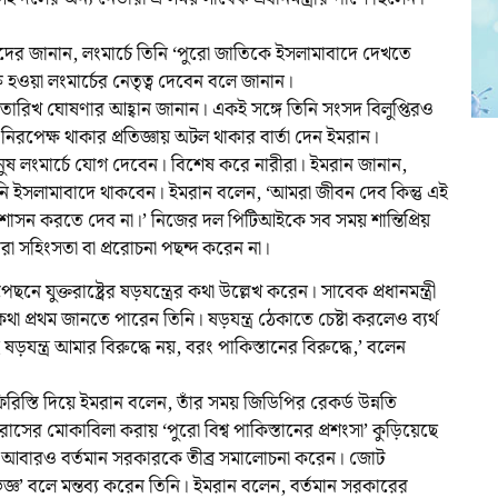
দের জানান, লংমার্চে তিনি ‘পুরো জাতিকে ইসলামাবাদে দেখতে
হওয়া লংমার্চের নেতৃত্ব দেবেন বলে জানান।
র তারিখ ঘোষণার আহ্বান জানান। একই সঙ্গে তিনি সংসদ বিলুপ্তিরও
রপেক্ষ থাকার প্রতিজ্ঞায় অটল থাকার বার্তা দেন ইমরান।
নুষ লংমার্চে যোগ দেবেন। বিশেষ করে নারীরা। ইমরান জানান,
িনি ইসলামাবাদে থাকবেন। ইমরান বলেন, ‘আমরা জীবন দেব কিন্তু এই
শাসন করতে দেব না।’ নিজের দল পিটিআইকে সব সময় শান্তিপ্রিয়
া সহিংসতা বা প্ররোচনা পছন্দ করেন না।
যুক্তরাষ্ট্রের ষড়যন্ত্রের কথা উল্লেখ করেন। সাবেক প্রধানমন্ত্রী
া প্রথম জানতে পারেন তিনি। ষড়যন্ত্র ঠেকাতে চেষ্টা করলেও ব্যর্থ
যন্ত্র আমার বিরুদ্ধে নয়, বরং পাকিস্তানের বিরুদ্ধে,’ বলেন
রিস্তি দিয়ে ইমরান বলেন, তাঁর সময় জিডিপির রেকর্ড উন্নতি
ের মোকাবিলা করায় ‘পুরো বিশ্ব পাকিস্তানের প্রশংসা’ কুড়িয়েছে
 আবারও বর্তমান সরকারকে তীব্র সমালোচনা করেন। জোট
জ্ঞ’ বলে মন্তব্য করেন তিনি। ইমরান বলেন, বর্তমান সরকারের