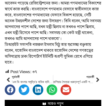
আবেদন পড়েছে রেজিস্ট্রেশনের জন্য। আমরা গণমাধ্যমের বিকাশের
স্বার্থে কাজ করছি। বাংলাদেশে গণমাধ্যম যেভাবে স্বাধীনভাবে কাজ
করে, বাংলাদেশের গণমাধ্যমের যেভাবে বিকাশ হয়েছে, সেটি
অনেক উন্নয়নশীল দেশের জন্য উদাহরণ। তিনি বলেন,‘আমি সবসময়
আপনাদের পাশে আছি, যখন মন্ত্রী ছিলাম না তখনও পাশে ছিলাম,
এখন মন্ত্রী হিসেবে পাশে আছি। সবসময় তো কেউ মন্ত্রী থাকেনা,
তখনও আমি আপনাদের পাশে থাকবো’।
ডিআরইউ সভাপতি নজরুল ইসলাম মিঠু তার শুভেচ্ছা বক্তৃতায়
বলেন, যতোদিন বাংলাদেশ থাকবে ততোদিন দেশের গণতন্ত্রের
অভিযাত্রায় ঢাকা রিপোর্টার্স ইউনিটি অগ্রণী ভূমিকা রেখে এগিয়ে
যাবে।
Post Views:
৩৭
পূর্ববর্তী
পরবর্তী
‘এম ভি বাংলার সমৃদ্ধি’র নাবিক হাদিসুরের পরিবার ৫ লাখ ডলার পাচ্ছেন
রাশিয়ার সৈন্যরা গুরুত্বপূর্ণ একটি শহর ঘিরে ফেলায় পশ্চিমাদের প্রতি জেলেনস্কির ক্ষোভ
আরও পড়ুন