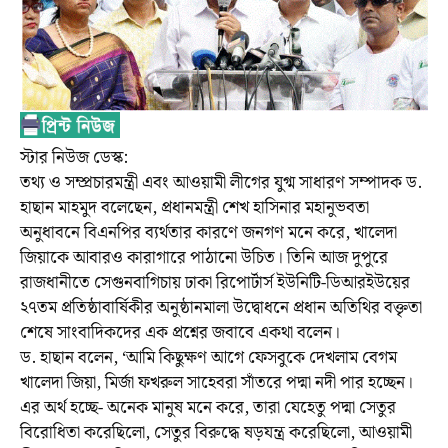
স্টার নিউজ ডেস্ক:
তথ্য ও সম্প্রচারমন্ত্রী এবং আওয়ামী লীগের যুগ্ম সাধারণ সম্পাদক ড.
হাছান মাহমুদ বলেছেন, প্রধানমন্ত্রী শেখ হাসিনার মহানুভবতা
অনুধাবনে বিএনপির ব্যর্থতার কারণে জনগণ মনে করে, খালেদা
জিয়াকে আবারও কারাগারে পাঠানো উচিত। তিনি আজ দুপুরে
রাজধানীতে সেগুনবাগিচায় ঢাকা রিপোর্টার্স ইউনিটি-ডিআরইউয়ের
২৭তম প্রতিষ্ঠাবার্ষিকীর অনুষ্ঠানমালা উদ্বোধনে প্রধান অতিথির বক্তৃতা
শেষে সাংবাদিকদের এক প্রশ্নের জবাবে একথা বলেন।
ড. হাছান বলেন, ‘আমি কিছুক্ষণ আগে ফেসবুকে দেখলাম বেগম
খালেদা জিয়া, মির্জা ফখরুল সাহেবরা সাঁতরে পদ্মা নদী পার হচ্ছেন।
এর অর্থ হচ্ছে- অনেক মানুষ মনে করে, তারা যেহেতু পদ্মা সেতুর
বিরোধিতা করেছিলো, সেতুর বিরুদ্ধে ষড়যন্ত্র করেছিলো, আওয়ামী