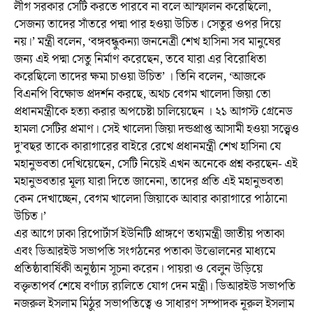
লীগ সরকার সেটি করতে পারবে না বলে আস্ফালন করেছিলো,
সেজন্য তাদের সাঁতরে পদ্মা পার হওয়া উচিত। সেতুর ওপর দিয়ে
নয়।’ মন্ত্রী বলেন, ‘বঙ্গবন্ধুকন্যা জননেত্রী শেখ হাসিনা সব মানুষের
জন্য এই পদ্মা সেতু নির্মাণ করেছেন, তবে যারা এর বিরোধিতা
করেছিলো তাদের ক্ষমা চাওয়া উচিত’ । তিনি বলেন, ‘আজকে
বিএনপি বিক্ষোভ প্রদর্শন করছে, অথচ বেগম খালেদা জিয়া তো
প্রধানমন্ত্রীকে হত্যা করার অপচেষ্টা চালিয়েছেন । ২১ আগস্ট গ্রেনেড
হামলা সেটির প্রমাণ। সেই খালেদা জিয়া দন্ডপ্রাপ্ত আসামী হওয়া সত্ত্বেও
দু’বছর তাকে কারাগারের বাইরে রেখে প্রধানমন্ত্রী শেখ হাসিনা যে
মহানুভবতা দেখিয়েছেন, সেটি নিয়েই এখন অনেকে প্রশ্ন করছেন- এই
মহানুভবতার মূল্য যারা দিতে জানেনা, তাদের প্রতি এই মহানুভবতা
কেন দেখাচ্ছেন, বেগম খালেদা জিয়াকে আবার কারাগারে পাঠানো
উচিত।’
এর আগে ঢাকা রিপোর্টার্স ইউনিটি প্রাঙ্গণে তথ্যমন্ত্রী জাতীয় পতাকা
এবং ডিআরইউ সভাপতি সংগঠনের পতাকা উত্তোলনের মাধ্যমে
প্রতিষ্ঠাবার্ষিকী অনুষ্ঠান সূচনা করেন। পায়রা ও বেলুন উড়িয়ে
বক্তৃতাপর্ব শেষে বর্ণাঢ্য র‌্যলিতে যোগ দেন মন্ত্রী। ডিআরইউ সভাপতি
নজরুল ইসলাম মিঠুর সভাপতিত্বে ও সাধারণ সম্পাদক নূরুল ইসলাম