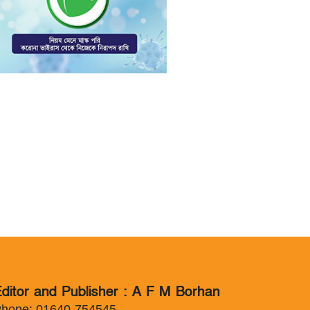
ditor and Publisher : A F M Borhan
hone: 01640-754545