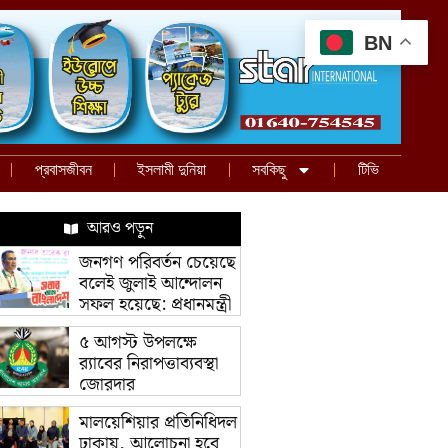
BN
প্রবাসজীবন
ইসলামী দুনিয়া
সবকিছু
টিভি
আরও পড়ুন
জনগণ পরিবর্তন চেয়েছে
বলেই জুলাই আন্দোলন
সফল হয়েছে: প্রধানমন্ত্রী
৫ আগস্ট উপলক্ষে
র‌্যাবের নিরাপত্তাব্যবস্থা
জোরদার
মালয়েশিয়ার প্রতিনিধিদল
ঢাকায়, আলোচনা হবে