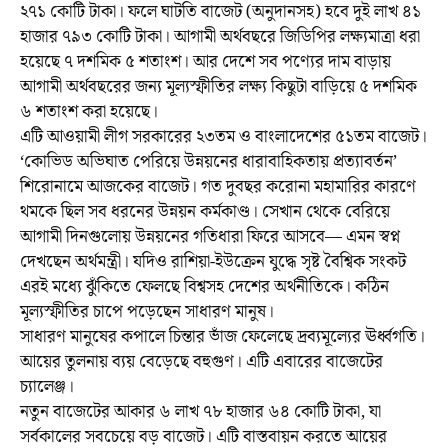
২৭১ কোটি টাকা। ফলে ঘাটতি বাজেট (অনুদানসহ) হবে দুই লাখ ৪১
হাজার ৭৯৩ কোটি টাকা। আগামী অর্থবছরে জিডিপির লক্ষ্যমাত্রা ধরা
হয়েছে ৭ দশমিক ৫ শতাংশ। আর দেশে সব পণ্যের দাম বাড়ায়
আগামী অর্থবছরের জন্য মূল্যস্ফীতির লক্ষ্য কিছুটা বাড়িয়ে ৫ দশমিক
৬ শতাংশ করা হয়েছে।
এটি আওয়ামী লীগ সরকারের ২৩তম ও বাংলাদেশের ৫১তম বাজেট।
‘কোভিড অভিঘাত পেরিয়ে উন্নয়নের ধারাবাহিকতায় প্রত্যাবর্তন’
শিরোনামে আজকের বাজেট। গত দুবছর করোনা মহামারির কারণে
থমকে ছিল সব ধরনের উন্নয়ন কর্মকাণ্ড। সেখান থেকে বেরিয়ে
আগামী দিনগুলোয় উন্নয়নের গতিধারা ফিরে আসবে— এমন স্বপ্ন
দেখছেন অর্থমন্ত্রী। যদিও রাশিয়া-ইউক্রেন যুদ্ধে সৃষ্ট বৈশ্বিক সংকট
এরই মধ্যে ঝুঁকিতে ফেলছে বিশ্বসহ দেশের অর্থনীতিকে। কঠিন
মূল্যস্ফীতির চাপে পড়েছেন সাধারণ মানুষ।
সাধারণ মানুষের কপালে চিন্তার ভাঁজ ফেলেছে দ্রব্যমূল্যের ঊর্ধ্বগতি।
আয়ের তুলনায় ব্যয় বেড়েছে বহুগুণ। এটি এবারের বাজেটের
চ্যালেঞ্জ।
নতুন বাজেটের আকার ৬ লাখ ৭৮ হাজার ৬৪ কোটি টাকা, যা
সর্বকালের সবচেয়ে বড় বাজেট। এটি বাস্তবায়ন করতে আয়ের