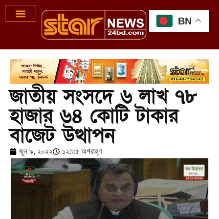
BN
জাতীয় সংসদে ৬ লাখ ৭৮
হাজার ৬৪ কোটি টাকার
বাজেট উত্থাপন
জুন ৯, ২০২২
১২:৩৫ অপরাহ্ণ