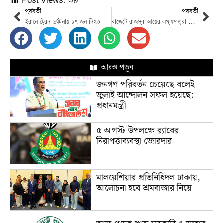
Post Views:
৩৯
পূর্ববর্তী
পরবর্তী
ইরানে ট্রেন দুর্ঘটনায় ১৭ জন নিহত
বাজেটে রাজস্ব আয়ের লক্ষ্যমাত্রা ৪ লাখ ৩৩ হাজার কোটি টাকা
আরও পড়ুন
জনগণ পরিবর্তন চেয়েছে বলেই
জুলাই আন্দোলন সফল হয়েছে:
প্রধানমন্ত্রী
৫ আগস্ট উপলক্ষে র‌্যাবের
নিরাপত্তাব্যবস্থা জোরদার
মালয়েশিয়ার প্রতিনিধিদল ঢাকায়,
আলোচনা হবে শ্রমবাজার নিয়ে