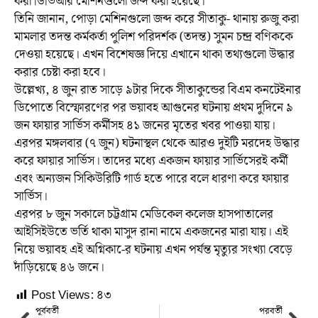
করা ডিভিআর মেশিনগুলো জব্দ করা হয়েছে।
তিনি জানান, পোড়া মেশিনগুলো জব্দ করে সীতাকু- থানায় রুজু করা
মামলার তদন্ত কর্মকর্তা পুলিশ পরিদর্শক (তদন্ত) সুমন চন্দ্র বণিককে
দেওয়া হয়েছে। এখন বিশেষজ্ঞ দিয়ে এখানে থাকা তথ্যগুলো উদ্ধার
করার চেষ্টা করা হবে।
উল্লেখ্য, ৪ জুন রাত সাড়ে ৯টার দিকে সীতাকুন্ডের বিএম কনটেইনার
ডিপোতে বিস্ফোরণের পর ভয়াবহ আগুনের ঘটনায় প্রথম দুদিনে ৯
জন ফায়ার সার্ভিস কর্মীসহ ৪১ জনের মৃতের খবর পাওয়া যায়।
এরপর মঙ্গলবার (৭ জুন) ঘটনাস্থল থেকে আরও দুইটি মরদেহ উদ্ধার
করে ফায়ার সার্ভিস। তাদের মধ্যে একজন ফায়ার সার্ভিসেরই কর্মী
এবং অন্যজন সিকিউরিটি গার্ড হতে পারে বলে ধারণা করে ফায়ার
সার্ভিস।
এরপর ৮ জুন সকালে চট্টগ্রাম মেডিকেল কলেজ হাসপাতালের
আইসিইউতে ভর্তি থাকা মাসুদ রানা নামে একজনের মারা যায়। এই
নিয়ে ভয়াবহ এই অগ্নিকা-ের ঘটনায় এখন পর্যন্ত মৃত্যুর সংখ্যা বেড়ে
দাঁড়িয়েছে ৪৬ জনে।
Post Views:
৪৩
পূর্ববর্তী
পরবর্তী