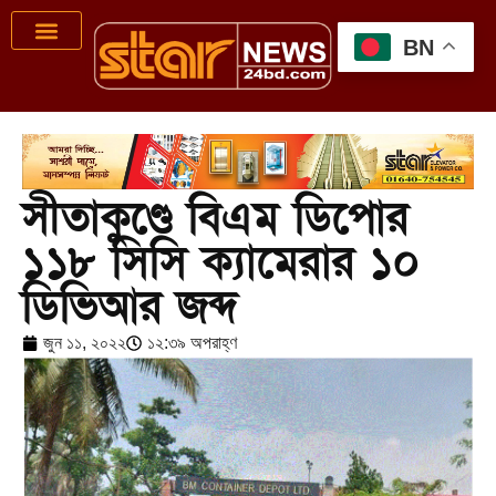
BN
সীতাকুণ্ডে বিএম ডিপোর
১১৮ সিসি ক্যামেরার ১০
ডিভিআর জব্দ
জুন ১১, ২০২২
১২:৩৯ অপরাহ্ণ