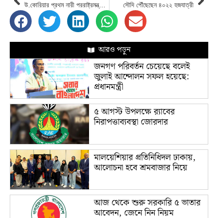
উ.কোরিয়ার প্রথম নারী পররাষ্ট্রমন্ত্রী চোয়ি সন-হুই
সৌদি পৌঁছেছেন ৪০২২ হজযাত্রী
আরও পড়ুন
জনগণ পরিবর্তন চেয়েছে বলেই
জুলাই আন্দোলন সফল হয়েছে:
প্রধানমন্ত্রী
৫ আগস্ট উপলক্ষে র‌্যাবের
নিরাপত্তাব্যবস্থা জোরদার
মালয়েশিয়ার প্রতিনিধিদল ঢাকায়,
আলোচনা হবে শ্রমবাজার নিয়ে
আজ থেকে শুরু সরকারি ৫ ভাতার
আবেদন, জেনে নিন নিয়ম