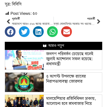
সূত্র: বিবিসি
Post Views:
৫০
পূর্ববর্তী
পরবর্তী
সারাদেশে আরও ৫৯৬ জনের করোনা শনাক্ত
বন্যা মোকাবিলায় সরকার সব ধরনের ব্যবস্থা নেওয়া হয়েছে : প্রধানমন্ত্রী
আরও পড়ুন
জনগণ পরিবর্তন চেয়েছে বলেই
জুলাই আন্দোলন সফল হয়েছে:
প্রধানমন্ত্রী
৫ আগস্ট উপলক্ষে র‌্যাবের
নিরাপত্তাব্যবস্থা জোরদার
মালয়েশিয়ার প্রতিনিধিদল ঢাকায়,
আলোচনা হবে শ্রমবাজার নিয়ে