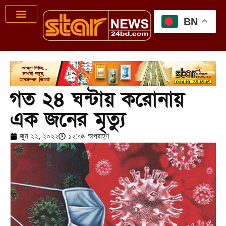
BN
গত ২৪ ঘন্টায় করোনায়
এক জনের মৃত্যু
জুন ২২, ২০২২
১২:৩৯ অপরাহ্ণ