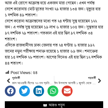
আজ এই রোগে আক্রান্ত হয়ে একজন মারা গেছেন। এখন পর্যন্ত
দেশে করোনায় মোট মৃতের সংখ্যা ২৯ হাজার ১৩৪ জন। মৃত্যুর হার
১ দশমিক ৪৯ শতাংশ।
দেশে করোনা আক্রান্তদের মধ্যে গত ২৪ ঘন্টায় সুস্থ হয়েছেন ১২২
জন। এ পর্যন্ত সুস্থ হয়েছেন ১৯ লাখ ৬ হাজার ১০৫ জন। সুস্থতার হার
৯৭ দশমিক ২৯ শতাংশ। গতকাল এই হার ছিল ৯৭ দশমিক ৩৪
শতাংশ।
এদিকে রাজধানীসহ ঢাকা জেলায় গত ২৪ ঘণ্টায় ৬ হাজার ৯৯২
জনের নমুনা পরীক্ষায় শনাক্ত হয়েছে ১ হাজার ৬৯ জন। শনাক্তের
হার ১৫ দশমিক ২৮ শতাংশ। আগের দিনেও এই হার ছিল ১২ দশমিক
৪৪ শতাংশ।
Post Views:
৫৪
পূর্ববর্তী
পরবর্তী
কাল আওয়ামী লীগের ৭৩ তম প্রতিষ্ঠাবার্ষিকী
ঈদ উপলক্ষে আগামী ১ জুলাই থেকে ট্রেনের অগ্রিম টিকিট বিক্রি শুরু
আরও পড়ুন