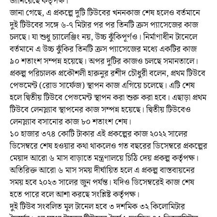
জানিয়েছে কর্তৃপক্ষ।
জানা গেছে, এ প্রকল্পে দুটি টিউবের খননকাজ শেষ হলেও বর্তমানে
দুই টিউবের সঙ্গে ৬-৭ মিটার পর পর তিনটি ক্রস প্যাসেজের কাজ
চলছে। যা শুধু চ্যালেঞ্জিং নয়, উচ্চ ঝুঁকিপূর্ণও। নির্মাণাধীন টানেলে
বর্তমানে এ উচ্চ ঝুঁকির তিনটি ক্রস প্যাসেজের মধ্যে একটির কাজ
৯০ শতাংশ সম্পন্ন হয়েছে। অপর দুটির কাজও চলছে সমানতালে।
প্রকল্প পরিচালক প্রকৌশলী হারুনুর রশীদ চৌধুরী বলেন, প্রথম টিউবে
পেভমেন্ট (রোড সার্ফেজ) স্থাপন কাজ এগিয়ে চলেছে। এটি শেষ
হলে দ্বিতীয় টিউবে পেভমেন্ট স্থাপন করা শুরু করা হবে। এছাড়া প্রথম
টিউবে লেনস্ল্যাব স্থাপনের কাজ সম্পন্ন হয়েছে। দ্বিতীয় টিউবেও
লেনস্ল্যাব বসানোর কাজ ৮০ শতাংশ শেষ।
১০ হাজার ৩৭৪ কোটি টাকার এই প্রকল্পের কাজ ২০২২ সালের
ডিসেম্বরে শেষ হওয়ার কথা থাকলেও গত বছরের ডিসেম্বরে প্রকল্পের
মেয়াদ আরো ৬ মাস বাড়াতে মন্ত্রণালয়ে চিঠি দেয় প্রকল্প কর্তৃপক্ষ।
অতিরিক্ত আরো ৬ মাস সময় দীর্ঘায়িত হলে এ প্রকল্প বাস্তবায়নের
সময় হবে ২০২৩ সালের জুন পর্যন্ত। যদিও ডিসেম্বরেই কাজ শেষ
হতে পারে বলে আশা করছে সংশ্লিষ্ট কর্তৃপক্ষ।
দুই টিউব সংবলিত মূল টানেল হবে ৩ দশমিক ৩২ কিলোমিটার