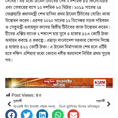
দৈর্ঘের। এর মধ্যে টানেল টিউবের দৈর্ঘ ২ দশমিক ৪৫ কিলোমিটার
এবং ভেতরের ব্যাস ১০ দশমিক ৮০ মিটার। ২০১৯ সালের ২৪
ফেব্রুয়ারি প্রধানমন্ত্রী শেখ হাসিনা প্রথম টানেল টিউবের বোরিং কাজ
উদ্বোধন করেন। এরপর ২০২০ সালের ১২ ডিসেম্বর সড়ক পরিবহন
ও সেতুমন্ত্রী ওবায়দুল কাদের দ্বিতীয় টিউবের কাজ উদ্বোধন করেন।
চীনের এক্সিম ব্যাংক ২ শতাংশ হার সুদে ৫ হাজার ৯১৩ কোটি টাকা
অর্থায়ন করছে এ প্রকল্পে। এছাড়া বাংলাদেশ সরকার জোগান দিচ্ছে
৪ হাজার ৪৬১ কোটি টাকা। এ টানেল নির্মাণকাজ শেষ হলে এটিই
হবে দক্ষিণ এশিয়ার মধ্যে কোনো নদীর তলদেশে নির্মিত প্রথম সুড়ঙ্গ
পথ।
Post Views:
৪৩
পূর্ববর্তী
পরবর্তী
আওয়ামী লীগ উপদেষ্টা পরিষদ সদস্য মুকুল বোসের মৃত্যুতে সেতুমন্ত্রীর শোক
বিএম কন্টেইনার ডিপোর অগ্নিকান্ডে স্থানীয় ক্ষতিগ্রস্থদের মাঝে সীতাকুণ্ড সমিতি ইউকে’র অর্থ সহায়তা প্রদান