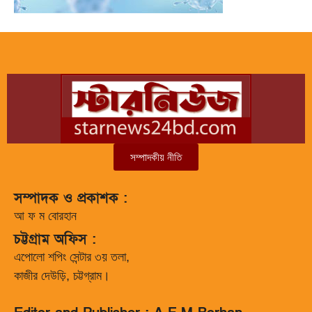
সম্পাদকীয় নীতি
সম্পাদক ও প্রকাশক :
আ ফ ম বোরহান
চট্টগ্রাম অফিস :
এপোলো শপিং সেন্টার ৩য় তলা,
কাজীর দেউড়ি, চট্টগ্রাম।