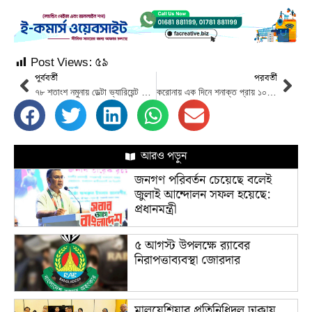
Post Views:
৫৯
পূর্ববর্তী
পরবর্তী
৭৮ শতাংশ নমুনায় ডেল্টা ভ্যারিয়েন্ট শনাক্ত
করোনায় এক দিনে শনাক্ত প্রায় ১০ হাজার ।
আরও পড়ুন
জনগণ পরিবর্তন চেয়েছে বলেই
জুলাই আন্দোলন সফল হয়েছে:
প্রধানমন্ত্রী
৫ আগস্ট উপলক্ষে র‌্যাবের
নিরাপত্তাব্যবস্থা জোরদার
মালয়েশিয়ার প্রতিনিধিদল ঢাকায়,