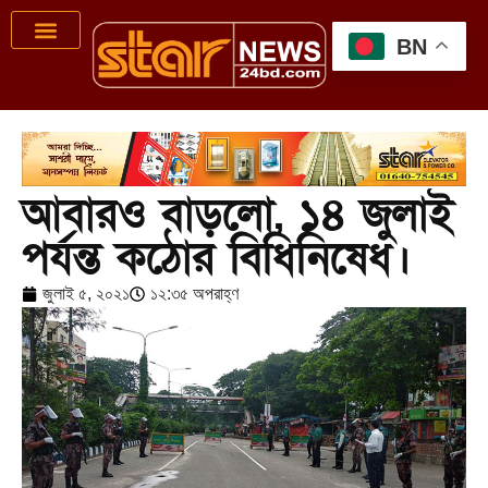
BN
আবারও বাড়লো, ১৪ জুলাই
পর্যন্ত কঠোর বিধিনিষেধ।
জুলাই ৫, ২০২১
১২:৩৫ অপরাহ্ণ