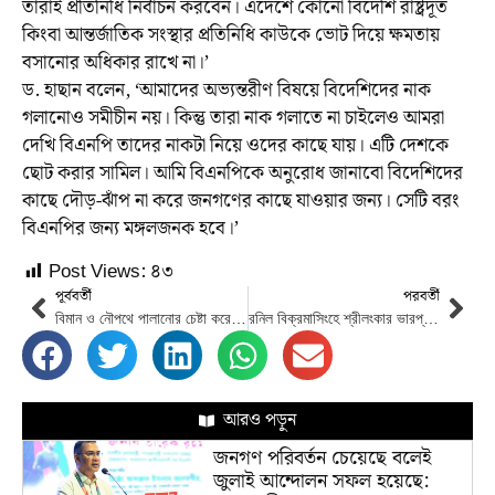
তারাই প্রতিনিধি নির্বাচন করবেন। এদেশে কোনো বিদেশি রাষ্ট্রদূত
কিংবা আন্তর্জাতিক সংস্থার প্রতিনিধি কাউকে ভোট দিয়ে ক্ষমতায়
বসানোর অধিকার রাখে না।’
ড. হাছান বলেন, ‘আমাদের অভ্যন্তরীণ বিষয়ে বিদেশিদের নাক
গলানোও সমীচীন নয়। কিন্তু তারা নাক গলাতে না চাইলেও আমরা
দেখি বিএনপি তাদের নাকটা নিয়ে ওদের কাছে যায়। এটি দেশকে
ছোট করার সামিল। আমি বিএনপিকে অনুরোধ জানাবো বিদেশিদের
কাছে দৌড়-ঝাঁপ না করে জনগণের কাছে যাওয়ার জন্য। সেটি বরং
বিএনপির জন্য মঙ্গলজনক হবে।’
Post Views:
৪৩
পূর্ববর্তী
পরবর্তী
বিমান ও নৌপথে পালানোর চেষ্টা করে ব্যর্থ গোতাবায়া
রনিল বিক্রমাসিংহে শ্রীলংকার ভারপ্রাপ্ত প্রেসিডেন্ট
আরও পড়ুন
জনগণ পরিবর্তন চেয়েছে বলেই
জুলাই আন্দোলন সফল হয়েছে: