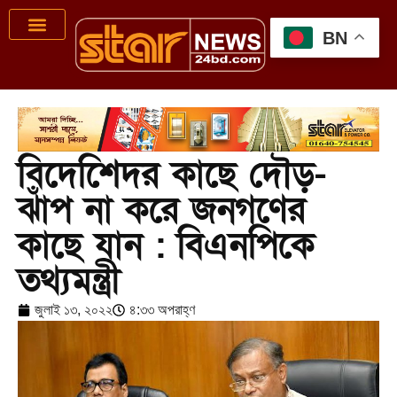
BN
বিদেশিেদর কাছে দৌড়-
ঝাঁপ না করে জনগণের
কাছে যান : বিএনপিকে
তথ্যমন্ত্রী
জুলাই ১৩, ২০২২
৪:৩৩ অপরাহ্ণ