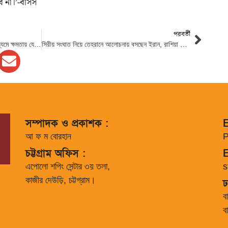
বে না।’-বাসস
পরবর্তী
বিএনপি বিদেশি প্রভুদের তুষ্ট করে ষড়যন্ত্রের মাধ্যমে ক্ষমতায় যেতে চায় : ওবাইদুল কাদের
সিরীয় সংঘাত নিয়ে তেহরানে আলোচনায় বসছেন ইরান, রাশিয়া ও তুরস্কের প্রেসিডেন্ট
সম্পাদক ও প্রকাশক :
E
আ ফ ম বোরহান
P
চট্টগ্রাম অফিস :
E
এপোলো শপিং সেন্টার ৩য় তলা,
s
কাজীর দেউড়ি, চট্টগ্রাম।
ঢ
ব
ব