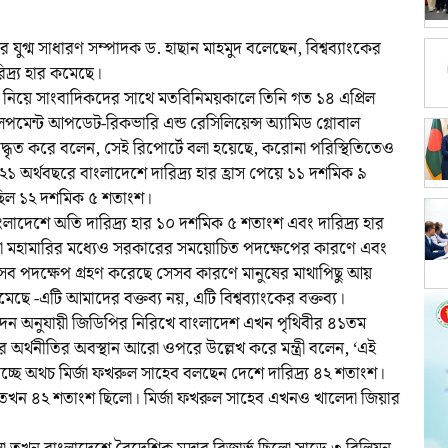
ের যুগ্ম সাধারণ সম্পাদক ড. হাছান মাহমুদ বলেছেন, বিশ্বব্যাংকের
দ্র্য হার কমেছে।
নিয়ে সাংবাদিকদের সাথে মতবিনিময়কালে তিনি গত ১৪ এপ্রিল
ালপমেন্ট আপডেট-রিকভারি এন্ড রেসিলিয়েন্স অ্যামিড গ্লোবাল
্ধৃত করে বলেন, সেই রিপোর্টে বলা হয়েছে, করোনা পরিস্থিতিতেও
০২১ অর্থবছরে বাংলাদেশে দারিদ্র্য হার হ্রাস পেয়ে ১১ দশমিক ৯
 ছিল ১২ দশমিক ৫ শতাংশ।
াংলাদেশে অতি দারিদ্র্য হার ১০ দশমিক ৫ শতাংশ এবং দারিদ্র্য হার
া মহামারির মধ্যেও সরকারের সময়োচিত পদক্ষেপের কারণে এবং
যেসব পদক্ষেপ গ্রহণ করেছে সেসব কারণে মানুষের মাথাপিছু আয়
ছে -এটি আমাদের বক্তব্য নয়, এটি বিশ্বব্যাংকের বক্তব্য।
েদন অনুযায়ী জিডিপির নিরিখে বাংলাদেশ এখন পৃথিবীর ৪১তম
অর্থনীতির অবস্থান আরো ওপরে উল্লেখ করে মন্ত্রী বলেন, ‘এই
্ছে অথচ মির্জা ফখরুল সাহেব বলছেন দেশে দারিদ্র্য ৪২ শতাংশ।
 তখন ৪২ শতাংশ ছিলো। মির্জা ফখরুল সাহেব এখনও খালেদা জিয়ার