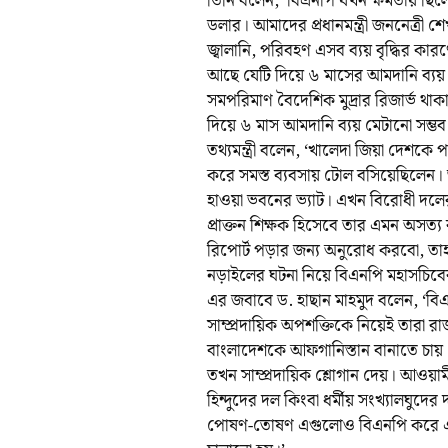
তিনি বলেন, ‘বিএনপি যখন ক্ষমতায় ছিলো
ডলার। আমাদের প্রধানমন্ত্রী জননেত্রী শ
জ্বালানি, পরিবহণ এসব ব্যয় বৃদ্ধির ক
আছে যেটি দিয়ে ৬ মাসের আমদানি ব্যয় 
সমপরিমাণ বৈদেশিক মুদ্রার রিজার্ভ থা
দিয়ে ৬ মাস আমদানি ব্যয় মেটানো সম্ভব
তথ্যমন্ত্রী বলেন, ‘খালেদা জিয়া দেশকে 
করে সমস্ত ব্যবসায় টোল বসিয়েছিলেন। ত
হাওয়া ভবনের ভ্যাট। এখন বিরোধী দলে
প্রাক্তন শিক্ষক হিসেবে তার এমন অসত্
রিপোর্ট পড়ার জন্য অনুরোধ করবো, তাহল
নড়াইলের ঘটনা নিয়ে বিএনপি মহাসচিবের
এর জবাবে ড. হাছান মাহমুদ বলেন, ‘বিএ
সাম্প্রদায়িক অপশক্তিকে নিয়েই তারা র
বাংলাদেশকে আফগানিস্তান বানাতে চায়।
তখন সাম্প্রদায়িক শ্লোগান দেয়। আওয়
হিন্দুদের দল কিংবা ধর্মীয় সংখ্যালঘু
পোষণ-তোষণ এগুলোও বিএনপি করে এবং ত