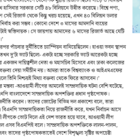
 তখন বাংলাদেশে বৈদেশিক মুদ্রার রিজার্ভ ছিলো সাড়ে ৩ বিলিয়ন
েখ হাসিনার সরকার সেটি ৪৮ বিলিয়নে উন্নীত করেছে। বিশ্বে পণ্য,
ারণে সেই রিজার্ভ থেকে কিছু খরচ হয়েছে, এখন ৪০ বিলিয়ন ডলার
নির্বাহ করা সম্ভব। কোনো দেশে ৩ মাসের আমদানি ব্যয়ের
কাটাই স্বস্তিদায়ক। সে জায়গায় আমাদের ৬ মাসের রিজার্ভ আছে যেটি
।’
পরপর পাঁচবার দুর্নীতিতে চ্যাম্পিয়ন বানিয়েছিলেন। হাওয়া ভবন স্থাপন
খন দু’টা ভ্যাট ছিলো- একটা হচ্ছে সরকারি ভ্যাট আরেকটা হচ্ছে
র একজন দায়িত্বশীল নেতা ও মহাসচিব হিসেবে এবং ঢাকা কলেজের
য বক্তব্য দেয়া সমীচীন নয়। আমরা তাকে বিশ্বব্যাংক ও আইএমএফের
ে তিনি নিশ্চয়ই মিথ্যা বক্তব্য থেকে ফিরে আসবেন।’
 মন্তব্য -আওয়ামী লীগের আমলেই সাম্প্রদায়িক ঘটনা বেশি ঘটেছে,
নপি বাংলাদেশে সাম্প্রদায়িক অপশক্তির প্রধান পৃষ্ঠপোষক।
াজনীতি করেন। তাদের জোটের বিভিন্ন দল প্রকাশ্যে বলে, তারা
 বিএনপি সাম্প্রদায়িকতা নিয়ে রাজনীতি করে, যখন নির্বাচন আসে
ামী লীগকে ভোট দিলে এই দেশ ভারত হয়ে যাবে, আওয়ামী লীগ
দের দল এসব বিএনপিই বলে। সাম্প্রদায়িক অপশক্তিকে লালন-পালন,
াদের পৃষ্ঠপোষকতাতেই দেশে বিশৃঙ্খলা সৃষ্টির অপচেষ্টা