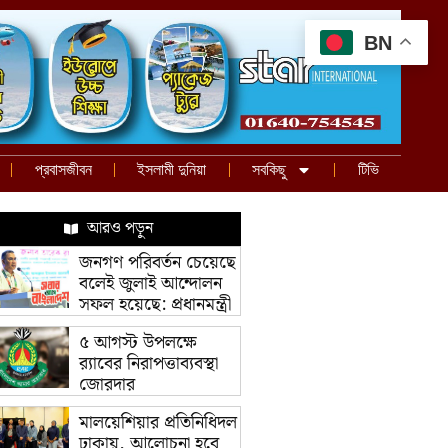
BN
প্রবাসজীবন
ইসলামী দুনিয়া
সবকিছু
টিভি
আরও পড়ুন
জনগণ পরিবর্তন চেয়েছে
বলেই জুলাই আন্দোলন
সফল হয়েছে: প্রধানমন্ত্রী
৫ আগস্ট উপলক্ষে
র‌্যাবের নিরাপত্তাব্যবস্থা
জোরদার
মালয়েশিয়ার প্রতিনিধিদল
ঢাকায়, আলোচনা হবে