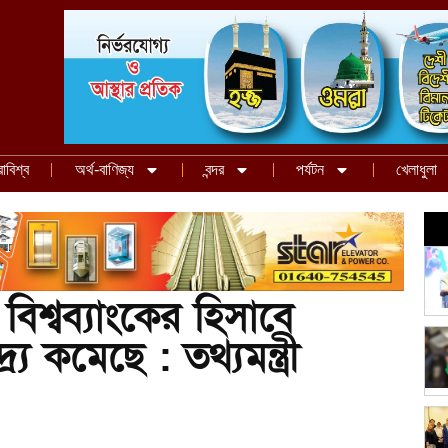
রাবিশ্ব
অর্থ-বাণিজ্য
বন্দর
পর্যটন
খেলাধুলা
িশ্বব্যাংকের হিসাবে
্য কমেছে : তথ্যমন্ত্রী