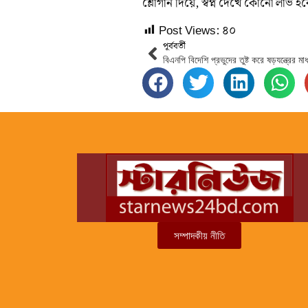
শ্লোগান দিয়ে, স্বপ্ন দেখে কোনো লাভ হ
Post Views:
৪০
পূর্ববর্তী
সম্পাদকীয় নীতি