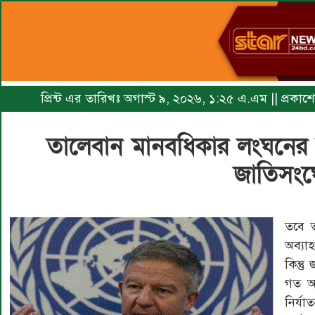
প্রিন্ট এর তারিখঃ অগাস্ট ৯, ২০২৬, ১:২৫ এ.এম || প্রকাশে
তালেবান মানবধিকার লংঘনের
জাতিসংঘ
তবে 
অব্যা
কিন্ত
গত আগ
নির্