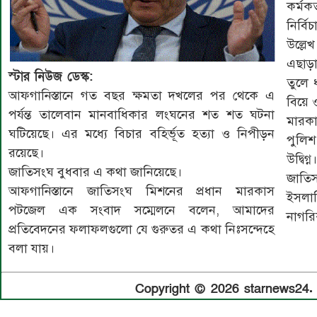
কর্মক
নির্ব
উল্লে
এছাড়া
স্টার নিউজ ডেস্ক:
তুলে 
আফগানিস্তানে গত বছর ক্ষমতা দখলের পর থেকে এ
বিয়ে 
পর্যন্ত তালেবান মানবাধিকার লংঘনের শত শত ঘটনা
মারক
ঘটিয়েছে। এর মধ্যে বিচার বহির্ভূত হত্যা ও নিপীড়ন
পুলিশ
রয়েছে।
উদ্বিগ্ন।
জাতিসংঘ বুধবার এ কথা জানিয়েছে।
জাতি
আফগানিস্তানে জাতিসংঘ মিশনের প্রধান মারকাস
ইসলাম
পটজেল এক সংবাদ সম্মেলনে বলেন, আমাদের
নাগর
প্রতিবেদনের ফলাফলগুলো যে গুরুতর এ কথা নিঃসন্দেহে
বলা যায়।
Copyright © 2026 starnews24. A