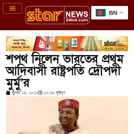
BN
শপথ নিলেন ভারতের প্রথম
আদিবাসী রাষ্ট্রপতি দ্রৌপদী
মুর্মু’র
জুলাই ২৫, ২০২২
১০:২৯ পূর্বাহ্ণ