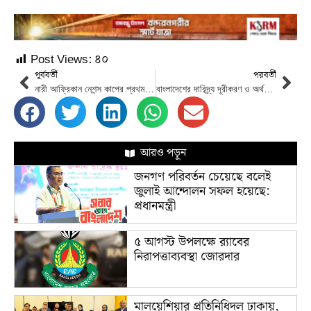
Post Views:
৪০
পূর্ববর্তী
পরবর্তী
নারী আফ্রিকান নেশন্স কাপের প্রথম শিরোপা জিতলো দক্ষিন আফ্রিকা
বাংলাদেশের দারিদ্র্য দূরীকরণ ও অর্থনীতিতে অভাবনীয় সাফল্য অর্জন :বিশ্ব খ্যাত সাময়িকী নিউজউইক
আরও পড়ুন
জনগণ পরিবর্তন চেয়েছে বলেই
জুলাই আন্দোলন সফল হয়েছে:
প্রধানমন্ত্রী
৫ আগস্ট উপলক্ষে র‌্যাবের
নিরাপত্তাব্যবস্থা জোরদার
মালয়েশিয়ার প্রতিনিধিদল ঢাকায়,