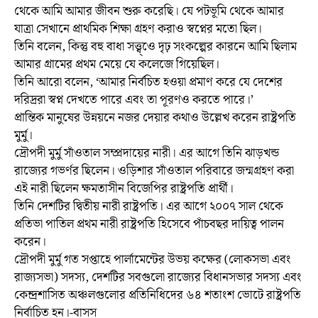
থেকে আমি আমার জীবন শুরু করেছি। যে পটভূমি থেকে আমার
যাত্রা সেখানে প্রাথমিক শিক্ষা গ্রহণ করাও স্বপ্নের মতো ছিল।
তিনি বলেন, কিন্তু বহু বাধা সত্ত্ব্ওে দৃঢ় সংকল্পের কারনে আমি ছিলাম
আমার গ্রামের প্রথম মেয়ে যে কলেজে গিয়েছিল।
তিনি আরো বলেন, ‘আমার নির্বচিত হওয়া প্রমাণ করে যে দেশের
দরিদ্ররা স্বপ্ন দেখতে পারে এবং তা পূরণও করতে পারে।’
প্রান্তিক মানুষের উন্নয়নে নজর দেয়ার কথাও উল্লেখ করেন রাষ্ট্রপতি
মুর্মু।
দ্রৌপদী মুর্মু সাঁওতাল সম্প্রদায়ের নারী। এর আগে তিনি ঝাড়খন্ড
রাজ্যের গভর্ণর ছিলেন। ওড়িশার সাঁওতাল পরিবারে জন্মগ্রহণ করা
এই নারী ছিলেন ক্ষমতাসীন বিজেপির রাষ্ট্রপতি প্রার্থী।
তিনি দেশটির দ্বিতীয় নারী রাষ্ট্রপতি। এর আগে ২০০৭ সাল থেকে
প্রতিভা পাতিল প্রথম নারী রাষ্ট্রপতি হিসেবে পাঁচবছর দায়িত্ব পালন
করেন।
দ্রৌপদী মুর্মু গত সপ্তাহে পার্লামেন্টের উভয় কক্ষের (লোকসভা এবং
রাজ্যসভা) সদস্য, দেশটির সবগুলো রাজ্যের বিধানসভার সদস্য এবং
কেন্দ্রশাসিত অঞ্চলগুলোর প্রতিনিধিদের ৬৪ শতাংশ ভোটে রাষ্ট্রপতি
নির্বাচিত হন।-বাসস