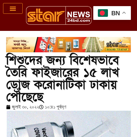
BN
শিশুদের জন্য বিশেষভাবে
তৈরি ফাইজারের ১৫ লাখ
ডোজ করোনাটিকা ঢাকায়
পৌঁছেছে
জুলাই ৩০, ২০২২
১০:৪১ পূর্বাহ্ণ