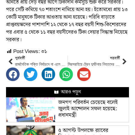
আনতে প্রায় দেড় বছর আগে টিকাদান কর্মসূচি শুরু করে সরকার।
পরে সেটি কমিয়ে ৭০ শতাংশে নামিয়ে আনা হয়। ইতোমধ্যে প্রায় ১৩
কোটি মানুষকে টিকার আওতায় আনা হয়েছে। পরিধি বাড়াতে
প্রাপ্তবয়স্কদের পাশাপাশি ১২ থেকে ১৭ বছর বয়সী শিশু-কিশোরদের
পর এবার ৫ থেকে ১১ বছর বয়সীদেরও টিকা দেয়ার সিদ্ধান্ত নিয়েছে
সরকার।
Post Views:
৩১
পূর্ববর্তী
পরবর্তী
রাজনৈতিক শক্তি নির্বাচনে না এলে অপশক্তি মাথা চাড়া দেবে : সিইসি
মিরসরাইয়ে ট্রেন দুর্ঘটনায় নিহতদের জানাজায় শোকার্ত মানুষের ঢল
আরও পড়ুন
জনগণ পরিবর্তন চেয়েছে বলেই
জুলাই আন্দোলন সফল হয়েছে:
প্রধানমন্ত্রী
৫ আগস্ট উপলক্ষে র‌্যাবের