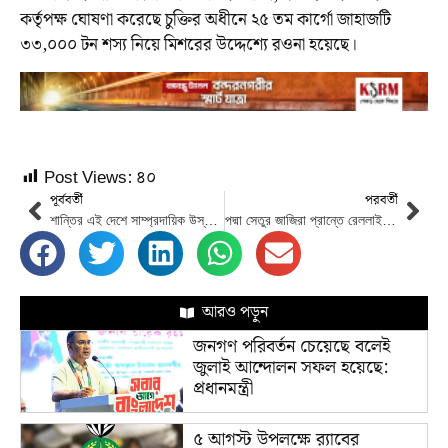
কর্তৃপক্ষ ঘোষণা করেছে চুক্তির অধীনে ২৫ তম কার্গো জাহাজটি
৩৩,০০০ টন শস্য নিয়ে মিশরের উদ্দেশ্যে রওনা হয়েছে।
Post Views:
৪০
পূর্ববর্তী
পরবর্তী
শান্তির এই দেশে সাম্প্রদায়িক উস্কানিদাতাদের ব্যাপারে সতর্ক থাকতে হবে : তথ্যমন্ত্রী
পদ্মা সেতুর জাজিরা প্রান্তে রেললাইন বসানোর কার্যক্রম উদ্বোধন
আরও পড়ুন
জনগণ পরিবর্তন চেয়েছে বলেই
জুলাই আন্দোলন সফল হয়েছে:
প্রধানমন্ত্রী
৫ আগস্ট উপলক্ষে র‌্যাবের