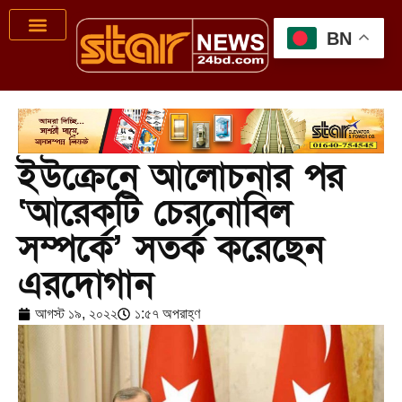
BN
ইউক্রেনে আলোচনার পর
‘আরেকটি চেরনোবিল
সম্পর্কে’ সতর্ক করেছেন
এরদোগান
আগস্ট ১৯, ২০২২
১:৫৭ অপরাহ্ণ