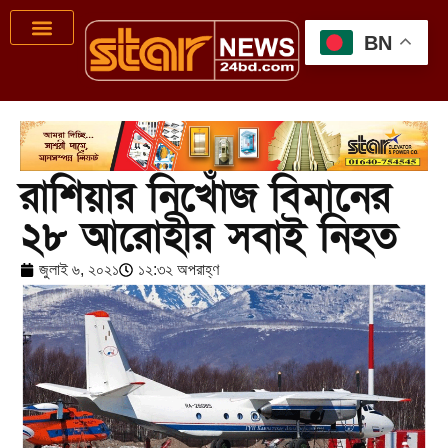
BN
রাশিয়ার নিখোঁজ বিমানের
২৮ আরোহীর সবাই নিহত
জুলাই ৬, ২০২১
১২:৩২ অপরাহ্ণ