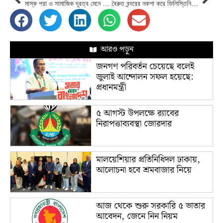
মাস্ক পরা ও সামাজিক দূরত্ব মেনে চলার নিয়ম তুলে নেয়া হচ্ছে যুক্তরাজ্যে
বৈরুত বন্দরের নকশা করে ফিলিস্তিনি ৪ প্রকৌশলীর পুরস্কার জয়
আরও পড়ুন
জনগণ পরিবর্তন চেয়েছে বলেই
জুলাই আন্দোলন সফল হয়েছে:
প্রধানমন্ত্রী
৫ আগস্ট উপলক্ষে র‌্যাবের
নিরাপত্তাব্যবস্থা জোরদার
মালয়েশিয়ার প্রতিনিধিদল ঢাকায়,
আলোচনা হবে শ্রমবাজার নিয়ে
আজ থেকে শুরু সরকারি ৫ ভাতার
আবেদন, জেনে নিন নিয়ম