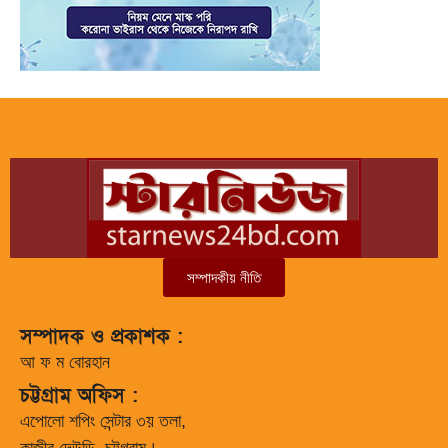
সম্পাদকীয় নীতি
সম্পাদক ও প্রকাশক :
আ ফ ম বোরহান
চট্টগ্রাম অফিস :
এপোলো শপিং সেন্টার ৩য় তলা,
কাজীর দেউড়ি, চট্টগ্রাম।