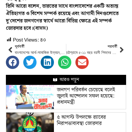
তিনি আরো বলেন, ভারতের সাথে বাংলাদেশের একটি অত্যন্ত
ঐতিহ্যগত ও বিশেষ সম্পর্ক রয়েছে এবং আগামী দিনগুলোতে
দু’দেশের জনগণের স্বার্থে আরো বিভিন্ন ক্ষেত্রে এই সম্পর্ক
জোরদার হবে।(বাসস)
Post Views:
৪০
পূর্ববর্তী
পরবর্তী
বাংলাদেশের আর্থ-সামাজিক উন্নয়ন, নারীর ক্ষমতায়নের প্রশংসা করেছে বিশ্ব ব্যাংক
চট্টগ্রামে ৫-১১ বছর বয়সী শিশুদের করোনা টিকা দেওয়া শুরু
আরও পড়ুন
জনগণ পরিবর্তন চেয়েছে বলেই
জুলাই আন্দোলন সফল হয়েছে:
প্রধানমন্ত্রী
৫ আগস্ট উপলক্ষে র‌্যাবের
নিরাপত্তাব্যবস্থা জোরদার