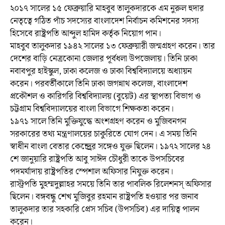
২০১৭ সালের ১৫ ফেব্রুয়ারি মাহবুব তালুকদারকে এম নুরুল হুদার
নেতৃত্বে গঠিত পাঁচ সদস্যের বাংলাদেশ নির্বাচন কমিশনের সদস্য
হিসেবে রাষ্ট্রপতি আব্দুল হামিদ কর্তৃক নিয়োগ পান।
মাহবুব তালুকদার ১৯৪২ সালের ১৩ ফেব্রুয়ারী জন্মগ্রহণ করেন। তার
দেশের বাড়ি নেত্রকোনা জেলার পূর্বধলা উপজেলায়। তিনি ঢাকা
নবাবপুর হাইস্কুল, ঢাকা কলেজ ও ঢাকা বিশ্ববিদ্যালয়ে অধ্যায়ন
করেন। পরবর্তীকালে তিনি ঢাকা জগন্নাথ কলেজ, বাংলাদেশ
প্রকৌশল ও কারিগরি বিশ্ববিদ্যালয় (বুয়েট) এর স্থাপত্য বিভাগ ও
চট্টগ্রাম বিশ্ববিদ্যালয়ের বাংলা বিভাগে শিক্ষকতা করেন।
১৯৭১ সালে তিনি মুক্তিযুদ্ধে অংশগ্রহণ করেন ও মুজিবনগন
সরকারের তথ্য মন্ত্রণালয়ের চাকুরিতে যোগ দেন। এ সময় তিনি
স্বাধীন বাংলা বেতার কেন্দ্র্রের সঙ্গেও যুক্ত ছিলেন। ১৯৭২ সালের ২৪
শে জানুয়ারি রাষ্ট্রপতি আবু সাঈদ চৌধুরী তাকে উপসচিবের
পদমর্যাদায় রাষ্ট্রপতির স্পেশাল অফিসার নিযুক্ত করেন।
রাস্ট্রপতি মুহম্মদুল্লাহর সময়ে তিনি তার পাবলিক রিলেশনস্ অফিসার
ছিলেন। বঙ্গবন্ধু শেখ মুজিবুর রহমান রাষ্ট্রপতি হওয়ার পর জনাব
তালুকদার তার সহকারি প্রেস সচিব (উপসচিব) এর দায়িত্ব পালন
করেন।