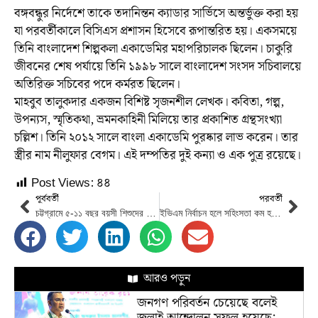
বঙ্গবন্ধুর নির্দেশে তাকে তদানিন্তন ক্যাডার সার্ভিসে অন্তর্ভুক্ত করা হয়
যা পরবর্তীকালে বিসিএস প্রশাসন হিসেবে রূপান্তরিত হয়। একসময়ে
তিনি বাংলাদেশ শিল্পকলা একাডেমির মহাপরিচালক ছিলেন। চাকুরি
জীবনের শেষ পর্যায়ে তিনি ১৯৯৮ সালে বাংলাদেশ সংসদ সচিবালয়ে
অতিরিক্ত সচিবের পদে কর্মরত ছিলেন।
মাহবুব তালুকদার একজন বিশিষ্ট সৃজনশীল লেখক। কবিতা, গল্প,
উপন্যস, স্মৃতিকথা, ভ্রমনকাহিনী মিলিয়ে তার প্রকাশিত গ্রন্থসংখ্যা
চল্লিশ। তিনি ২০১২ সালে বাংলা একাডেমি পুরষ্কার লাভ করেন। তার
স্ত্রীর নাম নীলুফার বেগম। এই দম্পতির দুই কন্যা ও এক পুত্র রয়েছে।
Post Views:
৪৪
পূর্ববর্তী
পরবর্তী
চট্টগ্রামে ৫-১১ বছর বয়সী শিশুদের করোনা টিকা দেওয়া শুরু
ইভিএম নির্বাচন হলে সহিংসতা কম হয়: সিইসি
আরও পড়ুন
জনগণ পরিবর্তন চেয়েছে বলেই
জুলাই আন্দোলন সফল হয়েছে: