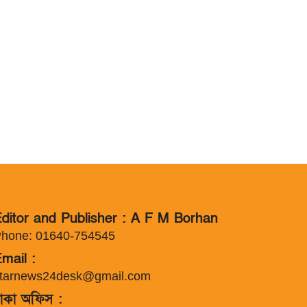
ditor and Publisher : A F M Borhan
hone: 01640-754545
mail :
tarnews24desk@gmail.com
াকা অফিস :