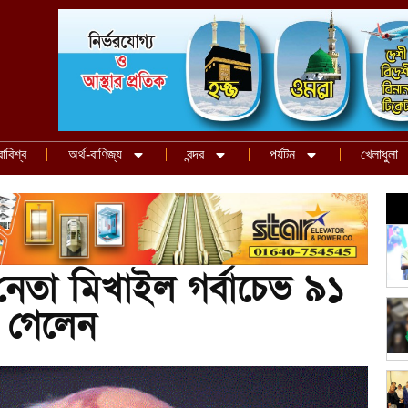
রাবিশ্ব
অর্থ-বাণিজ্য
বন্দর
পর্যটন
খেলাধুলা
েতা মিখাইল গর্বাচেভ ৯১
 গেলেন