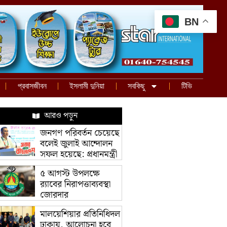
BN
প্রবাসজীবন
ইসলামী দুনিয়া
সবকিছু
টিভি
আরও পড়ুন
জনগণ পরিবর্তন চেয়েছে
বলেই জুলাই আন্দোলন
সফল হয়েছে: প্রধানমন্ত্রী
৫ আগস্ট উপলক্ষে
র‌্যাবের নিরাপত্তাব্যবস্থা
জোরদার
মালয়েশিয়ার প্রতিনিধিদল
ঢাকায়, আলোচনা হবে