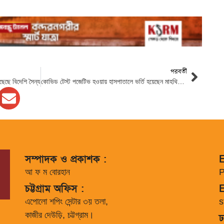
পরবর্তী
ঁছেছে বিদেশি সৈন্য
কোভিড টেস্ট পজেটিভ হওয়ায় হাসপাতালে ভর্তি হয়েছেন মাহথির মোহাম্মদ
সম্পাদক ও প্রকাশক :
E
আ ফ ম বোরহান
P
চট্টগ্রাম অফিস :
E
এপোলো শপিং সেন্টার ৩য় তলা,
s
কাজীর দেউড়ি, চট্টগ্রাম।
ঢ