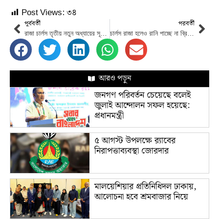
Post Views:
৩৪
পূর্ববর্তী
পরবর্তী
রাজা চার্লস তৃতীয় নতুন অধ্যায়ের সূচনায় আজ জনগণের উদ্দেশে ভাষণ দেবেন
চার্লস রাজা হলেও রানি পাচ্ছে না ব্রিটেন
আরও পড়ুন
জনগণ পরিবর্তন চেয়েছে বলেই
জুলাই আন্দোলন সফল হয়েছে:
প্রধানমন্ত্রী
৫ আগস্ট উপলক্ষে র‌্যাবের
নিরাপত্তাব্যবস্থা জোরদার
মালয়েশিয়ার প্রতিনিধিদল ঢাকায়,
আলোচনা হবে শ্রমবাজার নিয়ে