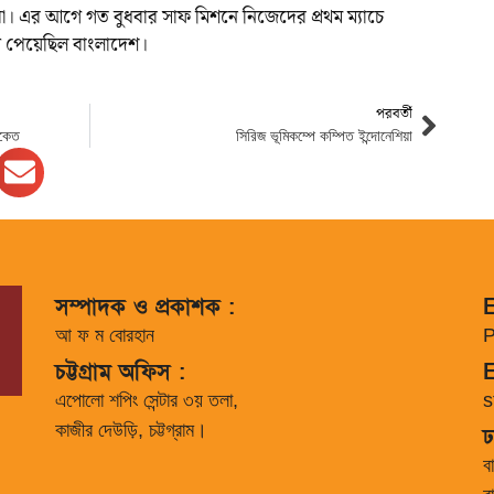
ারা। এর আগে গত বুধবার সাফ মিশনে নিজেদের প্রথম ম্যাচে
য় পেয়েছিল বাংলাদেশ।
পরবর্তী
ংকেত
সিরিজ ভূমিকম্পে কম্পিত ইন্দোনেশিয়া
সম্পাদক ও প্রকাশক :
E
আ ফ ম বোরহান
P
চট্টগ্রাম অফিস :
E
এপোলো শপিং সেন্টার ৩য় তলা,
s
কাজীর দেউড়ি, চট্টগ্রাম।
ঢ
ব