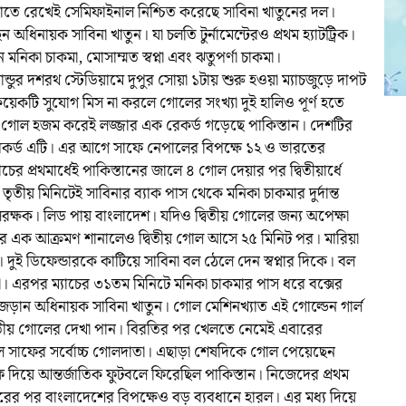
হাতে রেখেই সেমিফাইনাল নিশ্চিত করেছে সাবিনা খাতুনের দল।
অধিনায়ক সাবিনা খাতুন। যা চলতি টুর্নামেন্টেরও প্রথম হ্যাটট্রিক।
িকা চাকমা, মোসাম্মত স্বপ্না এবং ঝতুপর্ণা চাকমা।
ন্ডুর দশরথ স্টেডিয়ামে দুপুর সোয়া ১টায় শুরু হওয়া ম্যাচজুড়ে দাপট
েকটি সুযোগ মিস না করলে গোলের সংখ্যা দুই হালিও পূর্ণ হতে
োল হজম করেই লজ্জার এক রেকর্ড গড়েছে পাকিস্তান। দেশটির
রেকর্ড এটি। এর আগে সাফে নেপালের বিপক্ষে ১২ ও ভারতের
র প্রথমার্ধেই পাকিস্তানের জালে ৪ গোল দেয়ার পর দ্বিতীয়ার্ধে
তীয় মিনিটেই সাবিনার ব্যাক পাস থেকে মনিকা চাকমার দুর্দান্ত
লরক্ষক। লিড পায় বাংলাদেশ। যদিও দ্বিতীয় গোলের জন্য অপেক্ষা
 এক আক্রমণ শানালেও দ্বিতীয় গোল আসে ২৫ মিনিট পর। মারিয়া
দুই ডিফেন্ডারকে কাটিয়ে সাবিনা বল ঠেলে দেন স্বপ্নার দিকে। বল
না। এরপর ম্যাচের ৩১তম মিনিটে মনিকা চাকমার পাস ধরে বক্সের
ান অধিনায়ক সাবিনা খাতুন। গোল মেশিনখ্যাত এই গোল্ডেন গার্ল
বিতীয় গোলের দেখা পান। বিরতির পর খেলতে নেমেই এবারের
গেল সাফের সর্বোচ্চ গোলদাতা। এছাড়া শেষদিকে গোল পেয়েছেন
দিয়ে আন্তর্জাতিক ফুটবলে ফিরেছিল পাকিস্তান। নিজেদের প্রথম
হারের পর বাংলাদেশের বিপক্ষেও বড় ব্যবধানে হারল। এর মধ্য দিয়ে