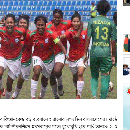
াকিস্তানকেও বড় ব্যবধানে হারানোর লক্ষ্য ছিল বাংলাদেশের। মাঠে
সাফ চ্যাম্পিয়নশিপে প্রথমবারের মতো মুখোমুখি হয়ে পাকিস্তানকে ৬-০