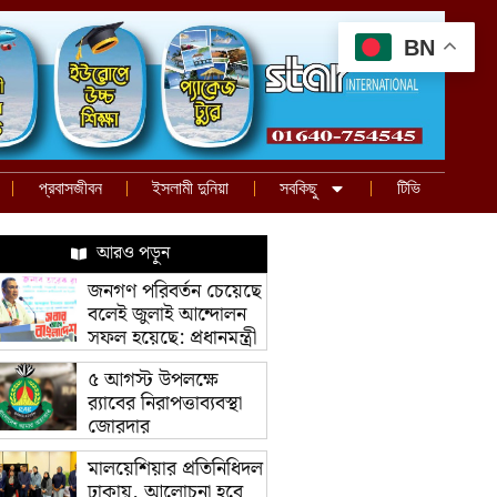
BN
প্রবাসজীবন
ইসলামী দুনিয়া
সবকিছু
টিভি
আরও পড়ুন
জনগণ পরিবর্তন চেয়েছে
বলেই জুলাই আন্দোলন
সফল হয়েছে: প্রধানমন্ত্রী
৫ আগস্ট উপলক্ষে
র‌্যাবের নিরাপত্তাব্যবস্থা
জোরদার
মালয়েশিয়ার প্রতিনিধিদল
ঢাকায়, আলোচনা হবে