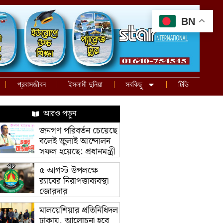
BN
প্রবাসজীবন
ইসলামী দুনিয়া
সবকিছু
টিভি
আরও পড়ুন
জনগণ পরিবর্তন চেয়েছে
বলেই জুলাই আন্দোলন
সফল হয়েছে: প্রধানমন্ত্রী
৫ আগস্ট উপলক্ষে
র‌্যাবের নিরাপত্তাব্যবস্থা
জোরদার
মালয়েশিয়ার প্রতিনিধিদল
ঢাকায়, আলোচনা হবে