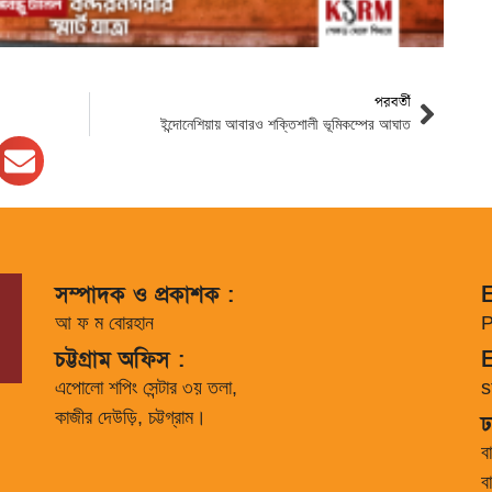
পরবর্তী
ইন্দোনেশিয়ায় আবারও শক্তিশালী ভূমিকম্পের আঘাত
সম্পাদক ও প্রকাশক :
E
আ ফ ম বোরহান
P
চট্টগ্রাম অফিস :
E
এপোলো শপিং সেন্টার ৩য় তলা,
s
কাজীর দেউড়ি, চট্টগ্রাম।
ঢ
ব
ব