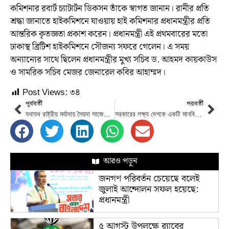
কমিশনার রবার্ট চ্যাটার্টন ডিকসন তাঁকে স্বাগত জানান। রানীর প্রতি
শ্রদ্ধা জানাতে হাইকমিশনে যাওয়ায় হাই কমিশনার প্রধানমন্ত্রীর প্রতি
আন্তরিক কৃতজ্ঞতা প্রকাশ করেন। প্রধানমন্ত্রী এই প্রথমবারের মতো
ঢাকাস্থ ব্রিটিশ হাইকমিশনে সৌজন্য সফরে গেলেন। এ সময়
অন্যান্যের সাথে ছিলেন প্রধানমন্ত্রীর মুখ্য সচিব ড. আহমদ কায়কাউস
ও সামরিক সচিব মেজর জেনারেল কবির আহাম্মদ।
Post Views:
৩৪
পূর্ববর্তী
পরবর্তী
যথাযথ রাষ্ট্রীয় মর্যাদায় সৈয়দা সাজেদা চৌধুরীর দাফন সম্পন্ন
সরকারের লক্ষ্য দেশকে একটি মানবিক ও সামাজিক কল্যাণ রাষ্ট্রে রুপান্তর কর: তথ্যমন্ত্রী
আরও পড়ুন
জনগণ পরিবর্তন চেয়েছে বলেই
জুলাই আন্দোলন সফল হয়েছে:
প্রধানমন্ত্রী
৫ আগস্ট উপলক্ষে র‌্যাবের