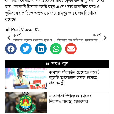
বর্ষাকালে নেপালের পার্বত্যঞ্চলে প্রায়ই হড়কা বান ও ভূমিধস দেখা
যায়। সরকারি হিসাবে চলতি বছর এখন পর্যন্ত আকস্মিক বন্যা ও
ভূমিধসে দেশটিতে অন্তত ৪৮ জনের মৃত্যু ও ১২ জন নিখোঁজ
রয়েছে।
Post Views:
৪২
পূর্ববর্তী
পরবর্তী
মায়ানমার ইস্যুতে বাংলাদেশ যুদ্ধ চায় না, শান্তিপূর্ণভাবে সমাধান চায়: স্বরাষ্ট্রমন্ত্রী
সীমান্তে ফের মর্টারশেল: মিয়ানমারের রাষ্ট্রদূতকে তলব
আরও পড়ুন
জনগণ পরিবর্তন চেয়েছে বলেই
জুলাই আন্দোলন সফল হয়েছে:
প্রধানমন্ত্রী
৫ আগস্ট উপলক্ষে র‌্যাবের
নিরাপত্তাব্যবস্থা জোরদার