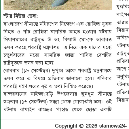
যুদ্
নাইক্
স্টার নিউজ ডেস্ক:
তারও
বাংলাদেশ সীমান্তে মর্টারশেল নিক্ষেপে এক রোহিঙ্গা যুবক
মিয়া
নিহত ও পাঁচ রোহিঙ্গা নাগরিক আহত হওয়ার ঘটনায়
অবিস্
মিয়ানমারের রাষ্ট্রদূত উ অং কিয়াউ মো-কে আবারও
ঘটনায়
তলব করছে পররাষ্ট্র মন্ত্রণালয়। এ নিয়ে এক মাসের মধ্যে
রাষ্ট
চতুর্থবারের মতো সামরিক জান্তা শাসিত দেশটির
প্রতি
রাষ্ট্রদূতকে তলব করা হচ্ছে।
আগে সব
রোববার (১৮ সেপ্টেম্বর) দুপুরে তাকে পররাষ্ট্র মন্ত্রণালয়ে
অনুব
তলব করে এ বিষয়ে প্রতিবাদ জানানো হবে। শনিবার
ঘটনা
পররাষ্ট্র মন্ত্রণালয়ের সূত্র এ তথ্য নিশ্চিত করেছে।
প্রত
বান্দরবানের নাইক্ষ্যংছড়ি উপজেলার ঘুমধুম সীমান্তে
মিয়ানম
শুক্রবার (১৬ সেপ্টেম্বর) সন্ধ্যা থেকে গোলাগুলি চলে। ওই
ঘটনায় রাখাইন রাজ্যের পাহাড় থেকে ছোড়া একটি
Copyright © 2026 starnews24. A