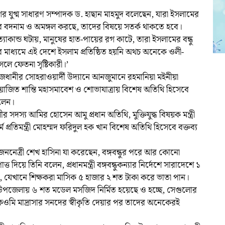
ীগের যুগ্ম সাধারণ সম্পাদক ড. হাছান মাহমুদ বলেছেন, যারা ইসলামের
্মের বদনাম ও অমঙ্গল করছে, তাদের বিষয়ে সতর্ক থাকতে হবে।
যাকান্ড ঘটায়, মানুষের হাত-পায়ের রগ কাটে, তারা ইসলামের বন্ধু
ের মাধ্যমে এই দেশে ইসলাম প্রতিষ্ঠিত হয়নি অথচ অনেকে ওলী-
ে ফেতনা সৃষ্টিকারী।’
রাজধানীর সোহরাওয়ার্দী উদ্যানে আনজুমানে রহমানিয়া মইনীয়া
োজিত শান্তি মহাসমাবেশ ও শোভাযাত্রায় বিশেষ অতিথি হিসেবে
বলেন।
সদস্য আমির হোসেন আমু প্রধান অতিথি, মুক্তিযুদ্ধ বিষয়ক মন্ত্রী
প্রতিমন্ত্রী মোহম্মদ ফরিদুল হক খান বিশেষ অতিথি হিসেবে বক্তব্য
জননেত্রী শেখ হাসিনা যা করেছেন, বঙ্গবন্ধুর পরে আর কোনো
দিয়ে তিনি বলেন, প্রধানমন্ত্রী বঙ্গবন্ধুকন্যার নির্দেশে সারাদেশে ১
ছে, যেখানে শিক্ষকরা মাসিক ৫ হাজার ২ শত টাকা করে ভাতা পান।
া-উপজেলায় ৬ শত মডেল মসজিদ নির্মিত হয়েছে ও হচ্ছে, সেগুলোর
ওমি মাদ্রাসার সনদের স্বীকৃতি দেয়ার পর তাদের অনেকেরই