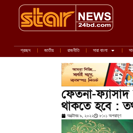
প্রচ্ছদ
জাতীয়
রাজনীতি
সারা বাংলা
সা
ফেতনা-ফ্যাসাদ স
থাকতে হবে : তথ্যম
অক্টোবর ৯, ২০২২
৮:০১ অপরাহ্ণ