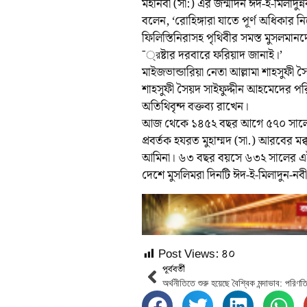
মহানবী (সা:) এর জন্মদিন ঈদ-ই-মিলাদুন্ন
বলেন, ‘রোহিঙ্গারা যাতে পূর্ণ অধিকার
ফিলিস্তিনিরাসহ পৃথিবীর সমস্ত মুসলমান
¯্রষ্টার দরবারে ফরিয়াদ জানাই।’
মাইজভান্ডারিয়া নেতা আল্লামা শাহসুফী 
শাহসুফী সৈয়দ সাইফুদ্দীন আহমেদের পর
অতিথিবৃন্দ বক্তব্য রাখেন।
আজ থেকে ১৪৫২ বছর আগে ৫৭০ সালে আ
প্রবর্তক হযরত মুহাম্মদ (সা.) আরবের মক
আমিনা। ৬৩ বছর বয়সে ৬৩২ সালের এই দি
দেশে মুসলিমরা দিনটি ঈদ-ই-মিলাদুন-ন
Post Views:
৪০
পূর্ববর্তী
অর্থনীতিতে শুরু হয়েছে বৈশ্বিক মন্দাভাব: পরিণ