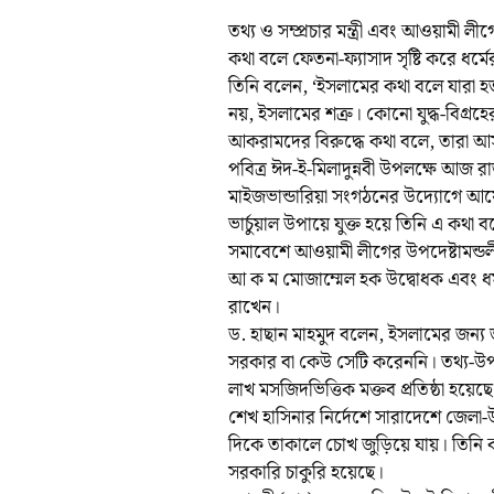
তথ্য ও সম্প্রচার মন্ত্রী এবং আওয়ামী ল
কথা বলে ফেতনা-ফ্যাসাদ সৃষ্টি করে ধর
তিনি বলেন, ‘ইসলামের কথা বলে যারা হত্
নয়, ইসলামের শত্রু। কোনো যুদ্ধ-বিগ্রহ
আকরামদের বিরুদ্ধে কথা বলে, তারা আসল
পবিত্র ঈদ-ই-মিলাদুন্নবী উপলক্ষে আজ 
মাইজভান্ডারিয়া সংগঠনের উদ্যোগে আয়
ভার্চুয়াল উপায়ে যুক্ত হয়ে তিনি এ কথা 
সমাবেশে আওয়ামী লীগের উপদেষ্টামন্ডলীর 
আ ক ম মোজাম্মেল হক উদ্বোধক এবং ধর্ম 
রাখেন।
ড. হাছান মাহমুদ বলেন, ইসলামের জন্য 
সরকার বা কেউ সেটি করেননি। তথ্য-উপাত্ত 
লাখ মসজিদভিত্তিক মক্তব প্রতিষ্ঠা হয়ে
শেখ হাসিনার নির্দেশে সারাদেশে জেল
দিকে তাকালে চোখ জুড়িয়ে যায়। তিনি ক
সরকারি চাকুরি হয়েছে।