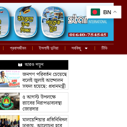
BN
প্রবাসজীবন
ইসলামী দুনিয়া
সবকিছু
টিভি
আরও পড়ুন
জনগণ পরিবর্তন চেয়েছে
বলেই জুলাই আন্দোলন
সফল হয়েছে: প্রধানমন্ত্রী
৫ আগস্ট উপলক্ষে
র‌্যাবের নিরাপত্তাব্যবস্থা
জোরদার
মালয়েশিয়ার প্রতিনিধিদল
ঢাকায়, আলোচনা হবে