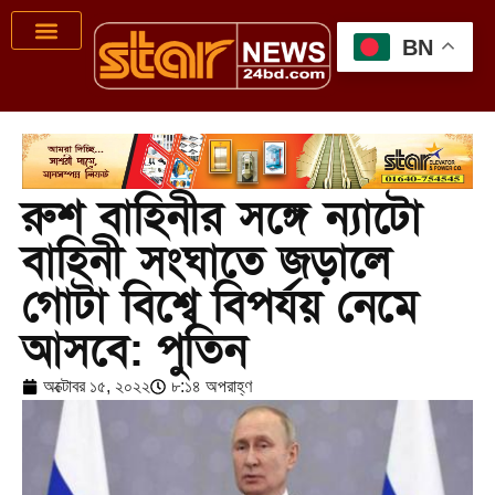
BN
রুশ বাহিনীর সঙ্গে ন্যাটো
বাহিনী সংঘাতে জড়ালে
গোটা বিশ্বে বিপর্যয় নেমে
আসবে: পুতিন
অক্টোবর ১৫, ২০২২
৮:১৪ অপরাহ্ণ