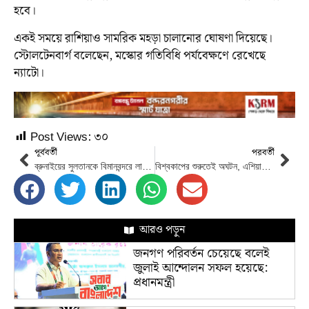
হবে।
একই সময়ে রাশিয়াও সামরিক মহড়া চালানোর ঘোষণা দিয়েছে।
স্টোলটেনবার্গ বলেছেন, মস্কোর গতিবিধি পর্যবেক্ষণে রেখেছে
ন্যাটো।
Post Views:
৩০
পূর্ববর্তী
পরবর্তী
ব্রুনাইয়ের সুলতানকে বিমানবন্দরে লাল গালিচা সংবর্ধনা
বিশ্বকাপের শুরুতেই অঘটন, এশিয়ার সেরা শ্রীলঙ্কাকে বধ করল নামিবিয়া
আরও পড়ুন
জনগণ পরিবর্তন চেয়েছে বলেই
জুলাই আন্দোলন সফল হয়েছে:
প্রধানমন্ত্রী