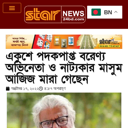
BN
একুশে পদকপাপ্ত বরেণ্য
অভিনেতা ও নাট্যকার মাসুম
আজিজ মারা গেছেন
অক্টোবর ১৭, ২০২২
৪:৫৭ অপরাহ্ণ