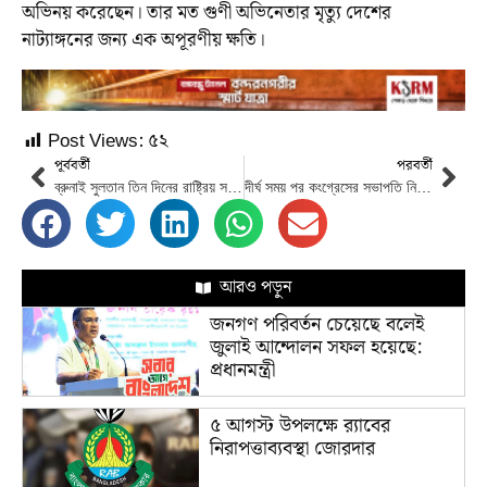
অভিনয় করেছেন। তার মত গুণী অভিনেতার মৃত্যু দেশের
নাট্যাঙ্গনের জন্য এক অপূরণীয় ক্ষতি।
Post Views:
৫২
পূর্ববর্তী
পরবর্তী
ব্রুনাই সুলতান তিন দিনের রাষ্ট্রিয় সফর শেষে ঢাকা ত্যাগ করেছেন
দীর্ঘ সময় পর কংগ্রেসের সভাপতি নির্বাচনে নেই গান্ধী পরিবারের কেউ
আরও পড়ুন
জনগণ পরিবর্তন চেয়েছে বলেই
জুলাই আন্দোলন সফল হয়েছে:
প্রধানমন্ত্রী
৫ আগস্ট উপলক্ষে র‌্যাবের
নিরাপত্তাব্যবস্থা জোরদার