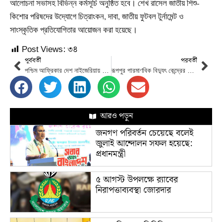
আলোচনা সভাসহ বিভিন্ন কর্মসূচি অনুষ্ঠিত হবে। শেখ রাসেল জাতীয় শিশু-
কিশোর পরিষদের উদ্যোগে চিত্রাংকন, দাবা, জাতীয় ফুটবল টুর্নামেন্ট ও
সাংস্কৃতিক প্রতিযোগিতার আয়োজন করা হয়েছে।
Post Views:
৩৪
পূর্ববর্তী
পরবর্তী
পশ্চিম আফ্রিকার দেশ নাইজেরিয়ায় ভয়াবহ বন্যা: নিহত ৬০০ শতাধিক
রূপপুর পারমাণবিক বিদ্যুৎ কেন্দ্রের দ্বিতীয় ইউনিট রিঅ্যাক্টর প্রেসার ভেসেল স্থাপনের কাজ উদ্বোধন করেছেন প্রধানমন্ত্রী
আরও পড়ুন
জনগণ পরিবর্তন চেয়েছে বলেই
জুলাই আন্দোলন সফল হয়েছে:
প্রধানমন্ত্রী
৫ আগস্ট উপলক্ষে র‌্যাবের
নিরাপত্তাব্যবস্থা জোরদার