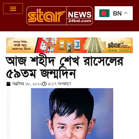
BN
আজ শহীদ শেখ রাসেলের
৫৯তম জন্মদিন
অক্টোবর ১৮, ২০২২
৬:১৭ অপরাহ্ণ