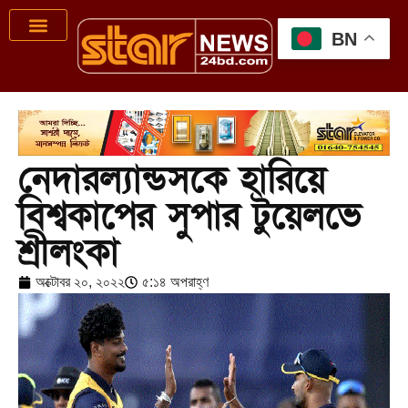
BN
নেদারল্যান্ডসকে হারিয়ে
বিশ্বকাপের সুপার টুয়েলভে
শ্রীলংকা
অক্টোবর ২০, ২০২২
৫:১৪ অপরাহ্ণ