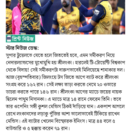
স্টার নিউজ ডেস্ক:
সুপার টুয়েলভে যেতে হলে জিততেই হবে, এমন সমীকরণ নিয়ে
নেদারল্যান্ডসের মুখোমুখি হয় শ্রীলংকা। হারলেই টি-টোয়েন্টি বিশ্বকাপ
থেকে বিদায়! সেই সমীকরণটা দারুণভাবেই মিলিয়েছে শানাকার দল।
আজ (বৃহস্পতিবার) জিলংয়ে টস জিতে আগে ব্যাট করে শ্রীলংকা
সংগ্রহ করে ১৬২ রান। সেই লক্ষ্য তাড়া করতে নেমে ২০ ওভারে
ডাচরা করতে পারে ১৪৬ রান। শ্রীলংকা আগের ম্যাচে জয়ের নায়ক
ছিলেন পাথুম নিসানকা। এ ম্যাচে মাত্র ১৪ রানে ফেরেন তিনি। তবে
তার ওপেনিং সঙ্গী কুশল মেন্ডিস ঠিকই দাঁড়িয়ে যান। একপাশ আগলে
রেখে লংকানদের লড়াকু পুঁজির আশা ভালোভাবেই টিকিয়ে রাখেন
মেন্ডিস। এই ব্যাটার খেলেন বিস্ফোরক ইনিংস। মাত্র ৪৪ বলে ৫
বাউন্ডারি ও ৫ ছক্কায় করেন ৭৯ রান।