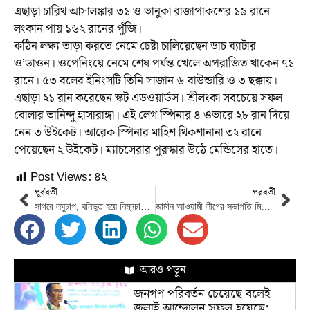
এছাড়া চারিথ আসালঙ্কার ৩১ ও ভানুকা রাজাপাকশের ১৯ রানে
লংকান পায় ১৬২ রানের পুঁজি।
কঠিন লক্ষ্য তাড়া করতে নেমে চেষ্টা চালিয়েছেন ডাচ ব্যাটার
ও’ডাওন। ওপেনিংয়ে নেমে শেষ পর্যন্ত খেলে অপরাজিত থাকেন ৭১
রানে। ৫৩ বলের ইনিংসটি তিনি সাজান ৬ বাউন্ডারি ও ৩ ছক্কায়।
এছাড়া ২১ রান করেছেন স্কট এডওয়ার্ডস। শ্রীলংকা সবচেয়ে সফল
বোলার ভানিন্দু হাসারাঙ্গা। এই লেগ স্পিনার ৪ ওভারে ২৮ রান দিয়ে
নেন ৩ উইকেট। আরেক স্পিনার মাহিশ থিকশানানা ৩২ রানে
পেয়েছেন ২ উইকেট। ম্যাচসেরার পুরস্কার উঠে মেন্ডিসের হাতে।
Post Views:
৪২
পূর্ববর্তী
পরবর্তী
সাগরে লঘুচাপ, ঘনিভুত হয়ে নিম্নচাপে পরিণত হতে পারে
জার্মান আওয়ামী লীগের সভাপতি মিজানুর হক সাধারণ সম্পাদক মোবারক আলী বকুল
আরও পড়ুন
জনগণ পরিবর্তন চেয়েছে বলেই
জুলাই আন্দোলন সফল হয়েছে: